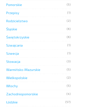
Pomorskie
(5)
Przepisy
(1)
Rodzicielstwo
(2)
Śląskie
(6)
Świętokrzyskie
(6)
Szwajcaria
(1)
Szwecja
(1)
Słowacja
(3)
Warmińsko-Mazurskie
(5)
Wielkopolskie
(2)
Włochy
(5)
Zachodniopomorskie
(4)
Łódzkie
(57)