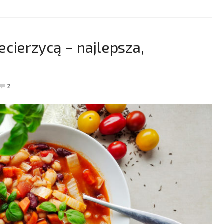
cierzycą – najlepsza,
2