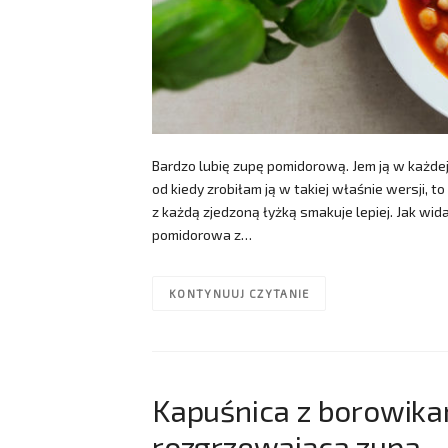
Bardzo lubię zupę pomidorową. Jem ją w każdej
od kiedy zrobiłam ją w takiej właśnie wersji, t
z każdą zjedzoną łyżką smakuje lepiej. Jak wid
pomidorowa z…
KONTYNUUJ CZYTANIE
Kapuśnica z borowika
rozgrzewająca zupa