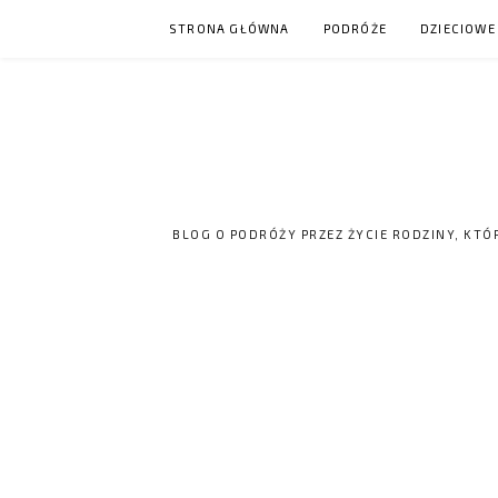
Skip
STRONA GŁÓWNA
PODRÓŻE
DZIECIOWE
to
content
BLOG O PODRÓŻY PRZEZ ŻYCIE RODZINY, KTÓ