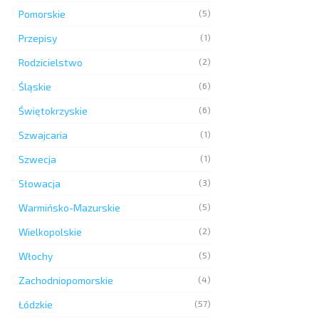
Pomorskie
(5)
Przepisy
(1)
Rodzicielstwo
(2)
Śląskie
(6)
Świętokrzyskie
(6)
Szwajcaria
(1)
Szwecja
(1)
Słowacja
(3)
Warmińsko-Mazurskie
(5)
Wielkopolskie
(2)
Włochy
(5)
Zachodniopomorskie
(4)
Łódzkie
(57)