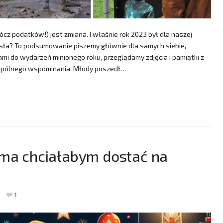
z podatków!) jest zmiana. I właśnie rok 2023 był dla naszej
iosła? To podsumowanie piszemy głównie dla samych siebie,
mi do wydarzeń minionego roku, przeglądamy zdjęcia i pamiątki z
wspólnego wspominania. Młody poszedł…
ama chciałabym dostać na
1