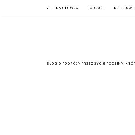
Skip
STRONA GŁÓWNA
PODRÓŻE
DZIECIOWE
to
content
BLOG O PODRÓŻY PRZEZ ŻYCIE RODZINY, KTÓ