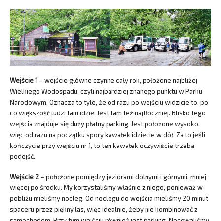
Wejście 1
– wejście główne czynne cały rok, położone najbliżej
Wielkiego Wodospadu, czyli najbardziej znanego punktu w Parku
Narodowym. Oznacza to tyle, że od razu po wejściu widzicie to, po
co większość ludzi tam idzie. Jest tam też najtłoczniej. Blisko tego
wejścia znajduje się duży płatny parking. Jest położone wysoko,
więc od razu na początku spory kawałek idziecie w dół. Za to jeśli
kończycie przy wejściu nr 1, to ten kawałek oczywiście trzeba
podejść.
Wejście 2
– położone pomiędzy jeziorami dolnymi i górnymi, mniej
więcej po środku. My korzystaliśmy właśnie z niego, ponieważ w
pobliżu mieliśmy nocleg. Od noclegu do wejścia mieliśmy 20 minut
spaceru przez piękny las, więc idealnie, żeby nie kombinować z
samochodem. Przy tym wejściu również jest parking. Nocowaliśmy