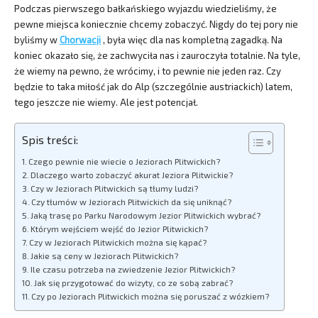
Podczas pierwszego bałkańskiego wyjazdu wiedzieliśmy, że
pewne miejsca koniecznie chcemy zobaczyć. Nigdy do tej pory nie
byliśmy w
Chorwacji
, była więc dla nas kompletną zagadką. Na
koniec okazało się, że zachwyciła nas i zauroczyła totalnie. Na tyle,
że wiemy na pewno, że wrócimy, i to pewnie nie jeden raz. Czy
będzie to taka miłość jak do Alp (szczególnie austriackich) latem,
tego jeszcze nie wiemy. Ale jest potencjał.
Spis treści:
Czego pewnie nie wiecie o Jeziorach Plitwickich?
Dlaczego warto zobaczyć akurat Jeziora Plitwickie?
Czy w Jeziorach Plitwickich są tłumy ludzi?
Czy tłumów w Jeziorach Plitwickich da się uniknąć?
Jaką trasę po Parku Narodowym Jezior Plitwickich wybrać?
Którym wejściem wejść do Jezior Plitwickich?
Czy w Jeziorach Plitwickich można się kąpać?
Jakie są ceny w Jeziorach Plitwickich?
Ile czasu potrzeba na zwiedzenie Jezior Plitwickich?
Jak się przygotować do wizyty, co ze sobą zabrać?
Czy po Jeziorach Plitwickich można się poruszać z wózkiem?