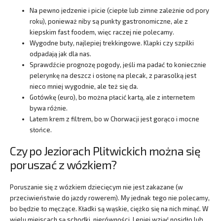
Na pewno jedzenie i picie (ciepłe lub zimne zależnie od pory
roku), ponieważ niby są punkty gastronomiczne, ale z
kiepskim fast foodem, więc raczej nie polecamy.
Wygodne buty, najlepiej trekkingowe. Klapki czy szpilki
odpadają jak dla nas.
Sprawdźcie prognozę pogody, jeśli ma padać to koniecznie
pelerynkę na deszcz i osłonę na plecak, z parasolką jest
nieco mniej wygodnie, ale też się da.
Gotówkę (euro), bo można płacić kartą, ale z internetem
bywa różnie.
Latem krem z filtrem, bo w Chorwacji jest gorąco i mocne
słońce.
Czy po Jeziorach Plitwickich można się
poruszać z wózkiem?
Poruszanie się z wózkiem dziecięcym nie jest zakazane (w
przeciwieństwie do jazdy rowerem). My jednak tego nie polecamy,
bo będzie to męczące. Kładki są wąskie, ciężko się na nich minąć. W
wielu miejscach są schodki, nierówności. Lepiej wziąć nosidło lub