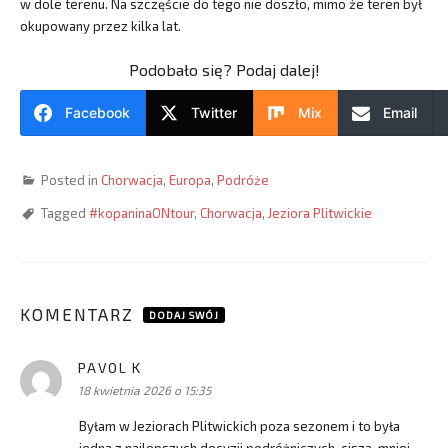
w dole terenu. Na szczęście do tego nie doszło, mimo że teren był
okupowany przez kilka lat.
Podobało się? Podaj dalej!
Facebook
Twitter
Mix
Email
Posted in
Chorwacja
,
Europa
,
Podróże
Tagged
#kopaninaONtour
,
Chorwacja
,
Jeziora Plitwickie
KOMENTARZ
DODAJ SWÓJ
PAVOL K
pisze:
18 kwietnia 2026 o 15:35
Byłam w Jeziorach Plitwickich poza sezonem i to była