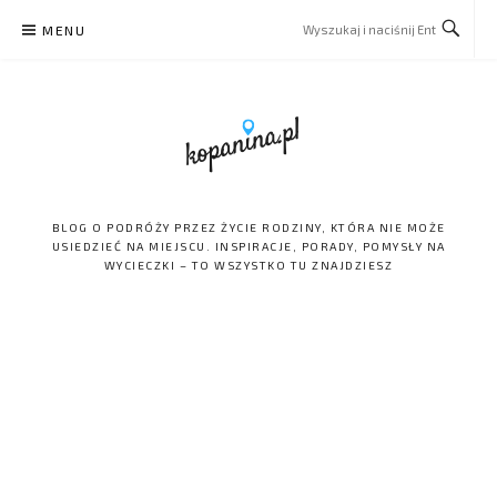
Skip
MENU
to
content
BLOG O PODRÓŻY PRZEZ ŻYCIE RODZINY, KTÓRA NIE MOŻE
USIEDZIEĆ NA MIEJSCU. INSPIRACJE, PORADY, POMYSŁY NA
WYCIECZKI – TO WSZYSTKO TU ZNAJDZIESZ