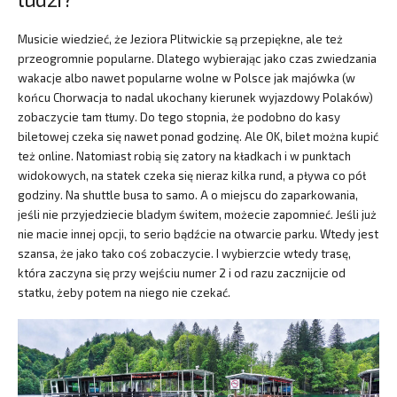
Musicie wiedzieć, że Jeziora Plitwickie są przepiękne, ale też
przeogromnie popularne. Dlatego wybierając jako czas zwiedzania
wakacje albo nawet popularne wolne w Polsce jak majówka (w
końcu Chorwacja to nadal ukochany kierunek wyjazdowy Polaków)
zobaczycie tam tłumy. Do tego stopnia, że podobno do kasy
biletowej czeka się nawet ponad godzinę. Ale OK, bilet można kupić
też online. Natomiast robią się zatory na kładkach i w punktach
widokowych, na statek czeka się nieraz kilka rund, a pływa co pół
godziny. Na shuttle busa to samo. A o miejscu do zaparkowania,
jeśli nie przyjedziecie bladym świtem, możecie zapomnieć. Jeśli już
nie macie innej opcji, to serio bądźcie na otwarcie parku. Wtedy jest
szansa, że jako tako coś zobaczycie. I wybierzcie wtedy trasę,
która zaczyna się przy wejściu numer 2 i od razu zacznijcie od
statku, żeby potem na niego nie czekać.