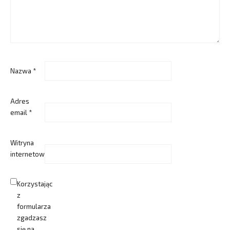
Nazwa
*
Adres
email
*
Witryna
internetowa
Korzystając
z
formularza
zgadzasz
się na