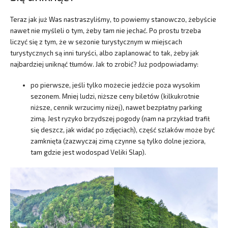
Teraz jak już Was nastraszyliśmy, to powiemy stanowczo, żebyście
nawet nie myśleli o tym, żeby tam nie jechać. Po prostu trzeba
liczyć się z tym, że w sezonie turystycznym w miejscach
turystycznych są inni turyści, albo zaplanować to tak, żeby jak
najbardziej uniknąć tłumów. Jak to zrobić? Już podpowiadamy:
po pierwsze, jeśli tylko możecie jedźcie poza wysokim
sezonem. Mniej ludzi, niższe ceny biletów (kilkukrotnie
niższe, cennik wrzucimy niżej), nawet bezpłatny parking
zimą. Jest ryzyko brzydszej pogody (nam na przykład trafił
się deszcz, jak widać po zdjęciach), część szlaków może być
zamknięta (zazwyczaj zimą czynne są tylko dolne jeziora,
tam gdzie jest wodospad Veliki Slap).