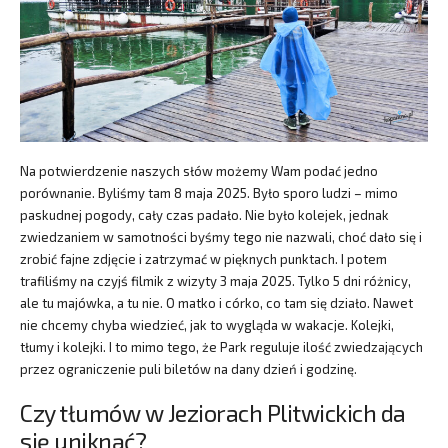
Na potwierdzenie naszych słów możemy Wam podać jedno
porównanie. Byliśmy tam 8 maja 2025. Było sporo ludzi – mimo
paskudnej pogody, cały czas padało. Nie było kolejek, jednak
zwiedzaniem w samotności byśmy tego nie nazwali, choć dało się i
zrobić fajne zdjęcie i zatrzymać w pięknych punktach. I potem
trafiliśmy na czyjś filmik z wizyty 3 maja 2025. Tylko 5 dni różnicy,
ale tu majówka, a tu nie. O matko i córko, co tam się działo. Nawet
nie chcemy chyba wiedzieć, jak to wygląda w wakacje. Kolejki,
tłumy i kolejki. I to mimo tego, że Park reguluje ilość zwiedzających
przez ograniczenie puli biletów na dany dzień i godzinę.
Czy tłumów w Jeziorach Plitwickich da
się uniknąć?