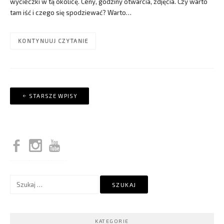
wycieczki w tą okolicę. Ceny, godziny otwarcia, zdjęcia. Czy warto
tam iść i czego się spodziewać? Warto…
KONTYNUUJ CZYTANIE
Nawigacja
STARSZE WPISY
po
wpisach
Szukaj:
KATEGORIE