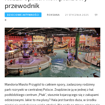
przewodnik
DZIECIOWE AKTYWNOŚCI
ROKSANA
21 STYCZNIA 2025
8
Mandoria Miasto Przygód to całkiem spory, zadaszony rodzinny
park rozrywki w centralnej Polsce. Znajdziecie ją w jednej z hal
podłódzkiego centrum „Ptak”, słusznie kojarzącego się z zakupami
odzieżowymi. Jakie to ma plusy? Hala jest bardzo duża, w środku
mieści się zaskakująco wiele atrakcji. Nie pada na głowę, słońce nie