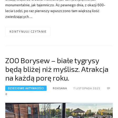
monumentalnie, jak tajemniczo. Aż pewnego dnia, z okazji 600-
lecia Łodzi, po raz pierwszy wpuszczono tam większą ilość
zwiedzających….
KONTYNUUJ CZYTANIE
ZOO Borysew – białe tygrysy
będą bliżej niż myślisz. Atrakcja
na każdą porę roku.
DZIECIOWE AKTYWNOŚCI
ROKSANA
7 LISTOPADA 2025
0