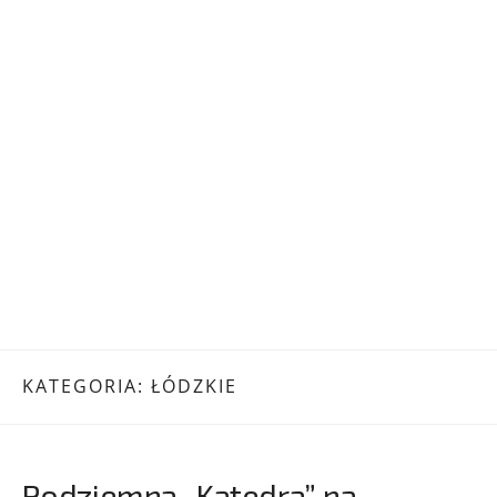
KATEGORIA:
ŁÓDZKIE
Podziemna „Katedra” na