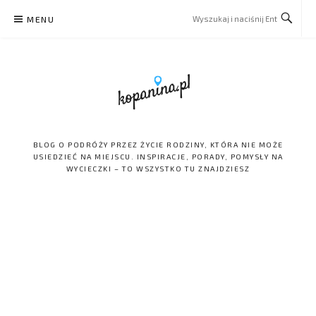
Skip
MENU
to
content
BLOG O PODRÓŻY PRZEZ ŻYCIE RODZINY, KTÓRA NIE MOŻE
USIEDZIEĆ NA MIEJSCU. INSPIRACJE, PORADY, POMYSŁY NA
WYCIECZKI – TO WSZYSTKO TU ZNAJDZIESZ