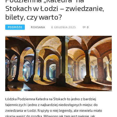
Stokach w Łodzi – zwiedzanie,
bilety, czy warto?
PODRÓŻE
ROKSANA
6 GRUDNIA 2025
0
Łódzka Podziemna Katedra na Stokach to jedno z bardziej
tajemniczych i jedno z najbardziej niedostępnych miejsc do
zwiedzania w Łodzi. Krążyły o niej legendy, ale niewielu miało
okazję wejść do środka. Mówiono jak tam jest pięknie, jak