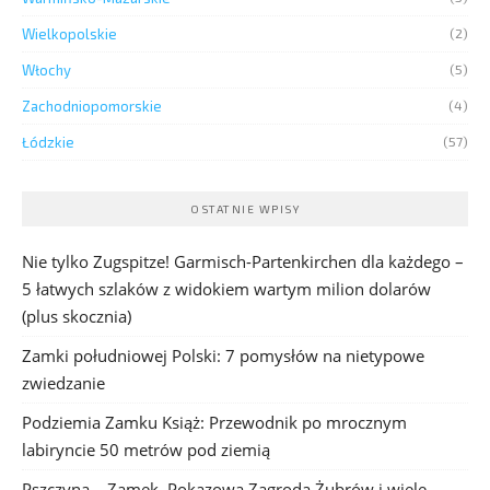
Wielkopolskie
(2)
Włochy
(5)
Zachodniopomorskie
(4)
Łódzkie
(57)
OSTATNIE WPISY
Nie tylko Zugspitze! Garmisch-Partenkirchen dla każdego –
5 łatwych szlaków z widokiem wartym milion dolarów
(plus skocznia)
Zamki południowej Polski: 7 pomysłów na nietypowe
zwiedzanie
Podziemia Zamku Książ: Przewodnik po mrocznym
labiryncie 50 metrów pod ziemią
Pszczyna – Zamek, Pokazowa Zagroda Żubrów i wiele