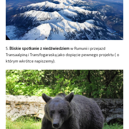
5.
Bliskie spotkanie z niedźwiedziem
w Rumunii i przejazd
Transaalpiną i Transfogaraską jako dopięcie pewnego projektu ( o
którym wkrótce napiszemy).