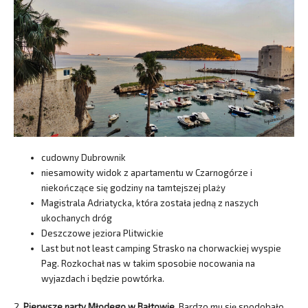
cudowny Dubrownik
niesamowity widok z apartamentu w Czarnogórze i
niekończące się godziny na tamtejszej plaży
Magistrala Adriatycka, która została jedną z naszych
ukochanych dróg
Deszczowe jeziora Plitwickie
Last but not least camping Strasko na chorwackiej wyspie
Pag. Rozkochał nas w takim sposobie nocowania na
wyjazdach i będzie powtórka.
2.
Pierwsze narty Młodego w Bałtowie.
Bardzo mu się spodobało.