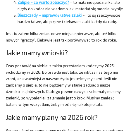
Zalipie – co warto zobaczyć?
– to mała niespodzianka, ale
nigdy do końca nie wiadomo jaki materiał się mocniej wybije.
Bieszczady – naprawdę łatwe szlaki
– i to są rzeczywiście
bardzo łatwe, ale piękne i ciekawe szlaki, każdy da radę.
Jest tu zatem kilka zmian, nowe miejsce pierwsze, ale też kilku
nowych “graczy”. Ciekawie jest tak porównywać to rok do roku.
Jakie mamy wnioski?
Czas postawić na siebie, z takim przesłaniem kończymy 2025 i
wchodzimy w 2026. Bo prawda jest taka, że nikt za nas tego nie
zrobi, a najważniejsi w naszym życiu jesteśmy my sami. Jeśli nie
zadbamy o siebie, to nie będziemy w stanie zadbać o nasze
dziecko i najbliższych. Dlatego pewne nawyki i schematy musimy
zmienić, bo wypalenie i załamanie jest o krok. Musimy znaleźć
balans w tym wszystkim, żeby mieć siłę na kolejne lata.
Jakie mamy plany na 2026 rok?
Wiemy już gdzie pojedziemy na dłuży wyjazd w pierwszej połowie