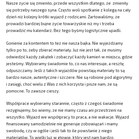
Nasze życie się zmieniło, przede wszystkim dlatego, że zmieniły
się potrzeby naszego syna. Często woli spotkanie z kolegą na cały
dzień niż kolejny krótki wyjazd z rodzicami. Żartowaliśmy, że
prowadzi bardziej bujne życie towarzyskie niż my i trzeba
prowadzić mu kalendarz. Bez tego byśmy logistycznie upadli.
Gonienie za kontentem to też nie nasza bajka. Nie wyjeżdżamy
tylko po to, żeby zbierać materiały. Już nie jest tak, że musimy
odwiedzić każdy zakątek i zobaczyć każdy kamień w miejscu, gdzie
jesteśmy. Wybieramy świadomie to, co nas interesuje, a resztę
odpuszczamy. Jeśli z takich wyjazdów powstają materiały to są
bardzo nasze, autentyczne i szczere. Nie są robione pod algorytmy
i zasięgi, choć wielu z Was z nich korzysta i pisze nam, że są
pomocne. To zawsze cieszy.
Współprace wybieramy starannie, często z czegoś świadomie
rezygnujemy, bo wiemy, że nie mamy czasu ani przestrzeni na
wszystko. Wyjazd we współpracy to praca, a nie wakacje. Wyjazd
finansowany samodzielnie nie generuje zobowiązań i mamy
swobodę, czy w ogóle i jeśli tak to ile powstanie z niego
materiałów. To wielki luz w głowie, który jest nam bardzo