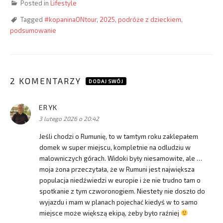
Posted in
Lifestyle
Tagged
#kopaninaONtour
,
2025
,
podróże z dzieckiem
,
podsumowanie
2 KOMENTARZY
DODAJ SWÓJ
ERYK
pisze:
3 lutego 2026 o 20:42
Jeśli chodzi o Rumunię, to w tamtym roku zaklepałem
domek w super miejscu, kompletnie na odludziu w
malowniczych górach. Widoki były niesamowite, ale …
moja żona przeczytała, że w Rumuni jest największa
populacja niedźwiedzi w europie i że nie trudno tam o
spotkanie z tym czworonogiem. Niestety nie doszło do
wyjazdu i mam w planach pojechać kiedyś w to samo
miejsce może większą ekipą, żeby było raźniej