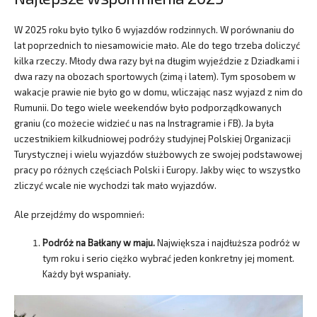
W 2025 roku było tylko 6 wyjazdów rodzinnych. W porównaniu do
lat poprzednich to niesamowicie mało. Ale do tego trzeba doliczyć
kilka rzeczy. Młody dwa razy był na długim wyjeździe z Dziadkami i
dwa razy na obozach sportowych (zimą i latem). Tym sposobem w
wakacje prawie nie było go w domu, wliczając nasz wyjazd z nim do
Rumunii. Do tego wiele weekendów było podporządkowanych
graniu (co możecie widzieć u nas na Instragramie i FB). Ja była
uczestnikiem kilkudniowej podróży studyjnej Polskiej Organizacji
Turystycznej i wielu wyjazdów służbowych ze swojej podstawowej
pracy po różnych częściach Polski i Europy. Jakby więc to wszystko
zliczyć wcale nie wychodzi tak mało wyjazdów.
Ale przejdźmy do wspomnień:
Podróż na Bałkany w maju.
Największa i najdłuższa podróż w
tym roku i serio ciężko wybrać jeden konkretny jej moment.
Każdy był wspaniały.