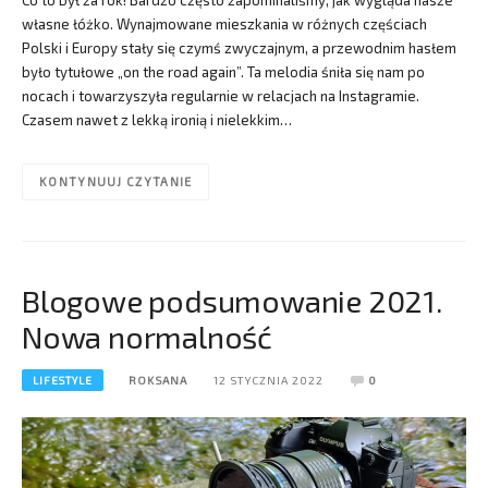
Co to był za rok! Bardzo często zapominaliśmy, jak wygląda nasze
własne łóżko. Wynajmowane mieszkania w różnych częściach
Polski i Europy stały się czymś zwyczajnym, a przewodnim hasłem
było tytułowe „on the road again”. Ta melodia śniła się nam po
nocach i towarzyszyła regularnie w relacjach na Instagramie.
Czasem nawet z lekką ironią i nielekkim…
KONTYNUUJ CZYTANIE
Blogowe podsumowanie 2021.
Nowa normalność
LIFESTYLE
ROKSANA
12 STYCZNIA 2022
0