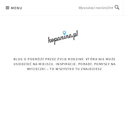
Skip
MENU
to
content
BLOG O PODRÓŻY PRZEZ ŻYCIE RODZINY, KTÓRA NIE MOŻE
USIEDZIEĆ NA MIEJSCU. INSPIRACJE, PORADY, POMYSŁY NA
WYCIECZKI – TO WSZYSTKO TU ZNAJDZIESZ