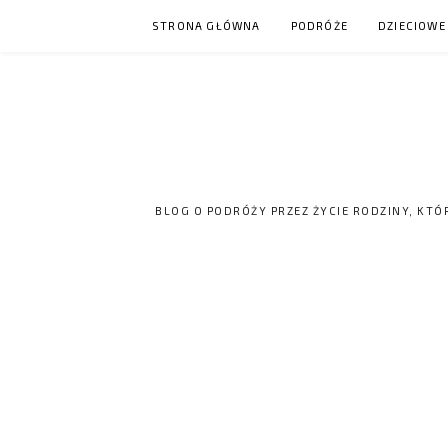
Skip
STRONA GŁÓWNA
PODRÓŻE
DZIECIOWE
to
content
BLOG O PODRÓŻY PRZEZ ŻYCIE RODZINY, KTÓ