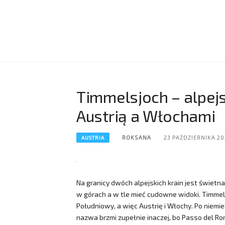
Timmelsjoch – alpe
Austrią a Włochami
ROKSANA
23 PAŹDZIERNIKA 20
AUSTRIA
Na granicy dwóch alpejskich krain jest świe
w górach a w tle mieć cudowne widoki. Timmelsj
Południowy, a więc Austrię i Włochy. Po niem
nazwa brzmi zupełnie inaczej, bo Passo del R