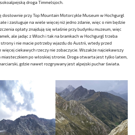
ysokoalpejską droga Timmelsjoch.
e się dosłownie przy Top Mountain Motorcykle Museum w Hochgurgl
e i zasługuje na wiele więcej niż jedno zdanie, więc o nim będzie
czenia opłaty znajdują się właśnie przy budynku muzeum, więc
ramek, ale jadąc z Włoch i tak na bramkach w Hochgurgl trzeba
 strony i nie macie potrzeby wjazdu do Austrii, wtedy przed
e więcej ciekawych rzeczy nie zobaczycie. Wszakże najciekawszy
miasteczkiem po włoskiej stronie. Droga otwarta jest tylko latem,
arciarski, gdzie nawet rozgrywany jest alpejski puchar świata.