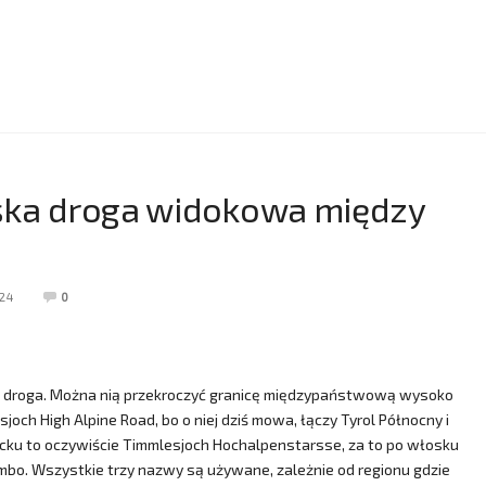
jska droga widokowa między
24
0
tna droga. Można nią przekroczyć granicę międzypaństwową wysoko
och High Alpine Road, bo o niej dziś mowa, łączy Tyrol Północny i
iecku to oczywiście Timmlesjoch Hochalpenstarsse, za to po włosku
ombo. Wszystkie trzy nazwy są używane, zależnie od regionu gdzie