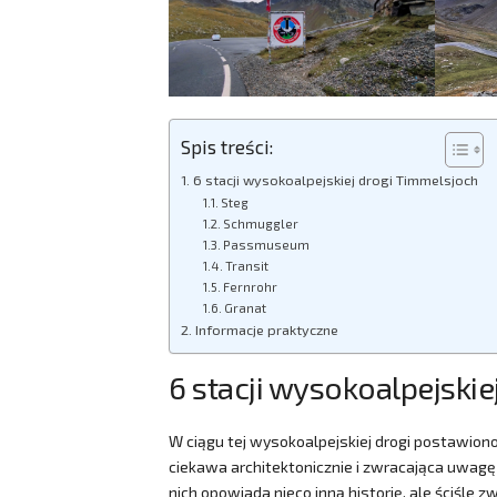
Spis treści:
6 stacji wysokoalpejskiej drogi Timmelsjoch
Steg
Schmuggler
Passmuseum
Transit
Fernrohr
Granat
Informacje praktyczne
6 stacji wysokoalpejski
W ciągu tej wysokoalpejskiej drogi postawion
ciekawa architektonicznie i zwracająca uwagę n
nich opowiada nieco inną historię, ale ściśle z