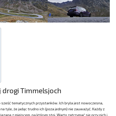
ej drogi Timmelsjoch
o sześć tematycznych przystanków. Ich bryła jest nowoczesna,
a tyle, że jadąc trudno ich (poza jednym) nie zauważyć. Każdy z
wiązaną z miejscem, na którym stoi. Warto zatrzymać się przy nich i