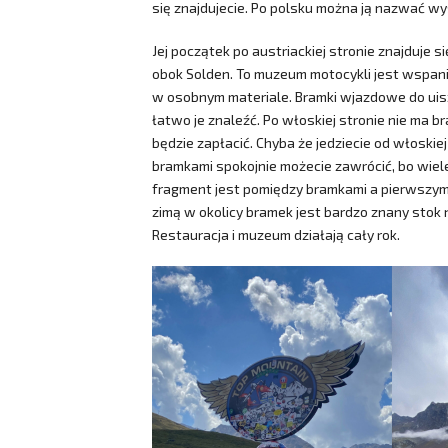
się znajdujecie. Po polsku można ją nazwać w
Jej początek po austriackiej stronie znajduj
obok Solden. To muzeum motocykli jest wspaniał
w osobnym materiale. Bramki wjazdowe do uisz
łatwo je znaleźć. Po włoskiej stronie nie ma b
będzie zapłacić. Chyba że jedziecie od włoskiej
bramkami spokojnie możecie zawrócić, bo wiel
fragment jest pomiędzy bramkami a pierwszym 
zimą w okolicy bramek jest bardzo znany stok n
Restauracja i muzeum działają cały rok.