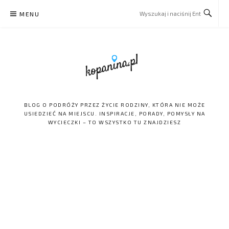
Skip
MENU
to
content
BLOG O PODRÓŻY PRZEZ ŻYCIE RODZINY, KTÓRA NIE MOŻE
USIEDZIEĆ NA MIEJSCU. INSPIRACJE, PORADY, POMYSŁY NA
WYCIECZKI – TO WSZYSTKO TU ZNAJDZIESZ