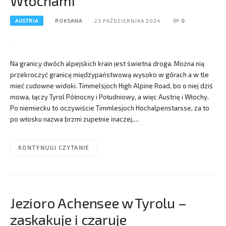
Włochami
AUSTRIA
ROKSANA
23 PAŹDZIERNIKA 2024
0
Na granicy dwóch alpejskich krain jest świetna droga. Można nią
przekroczyć granicę międzypaństwową wysoko w górach a w tle
mieć cudowne widoki. Timmelsjoch High Alpine Road, bo o niej dziś
mowa, łączy Tyrol Północny i Południowy, a więc Austrię i Włochy.
Po niemiecku to oczywiście Timmlesjoch Hochalpenstarsse, za to
po włosku nazwa brzmi zupełnie inaczej,…
KONTYNUUJ CZYTANIE
Jezioro Achensee w Tyrolu –
zaskakuje i czaruje