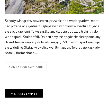
Schody wiszące w powietrzu, prysznic pod wodospadem, most
nad przepaścią i jedne z najlepszych widoków w Tyrolu. Czujecie
się zaciekawieni? To wszystko znajdziecie podczas trekingu do
wodospadu Stuibenfall. Obiecujemy, że spędzicie niezapomniany
dzień! Ten największy w Tyrolu, mający 159 m wodospad znajduje
się w dolinie Ötztal, w okolicy wsi Umhausen. Tworzą go kaskady
potoku Horlachbach….
KONTYNUUJ CZYTANIE
Nawigacja
STARSZE WPISY
po
wpisach