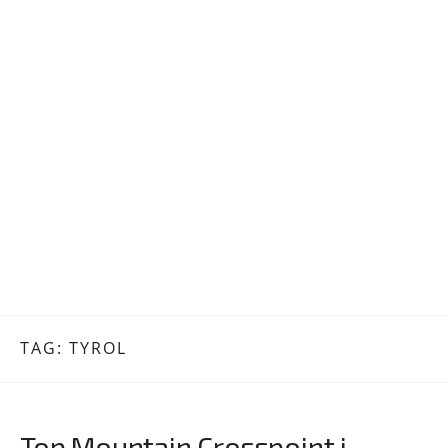
TAG:
TYROL
Top Mountain Crosspoint i