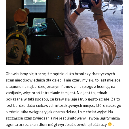
Obawialiśmy się trochę, że będzie dużo broni czy drastycznych
scen nieodpowiednich dla dzieci. I nie czarujmy się, to jest miejsce
skupione na najbardziej znanym filmowym szpiegu z licencją na
zabijanie, więc broń i strzelanie tam jest. Nie jest to jednak
pokazane w taki sposób, że krew się leje i trup gęsto ściele. Za to
jest bardzo dużo ciekawych interaktywnych miejsc, które naszego
siedmiolatka wciągnęły jak czarna dziura, i nie chciał wyjść. Na
szczęście czas zwiedzania nie jest limitowany i swoją legitymację
agenta przez skan dłoni mógł wyrabiać dowolną ilość razy
.