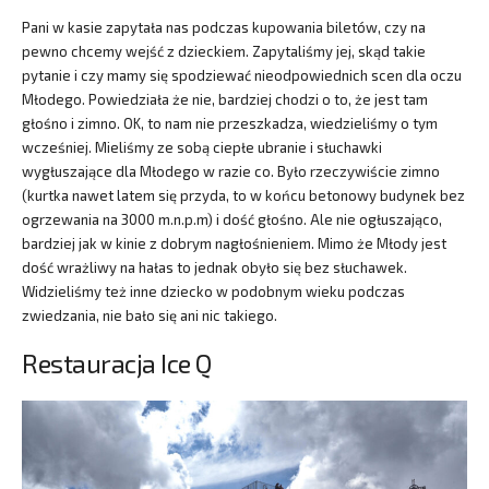
Pani w kasie zapytała nas podczas kupowania biletów, czy na
pewno chcemy wejść z dzieckiem. Zapytaliśmy jej, skąd takie
pytanie i czy mamy się spodziewać nieodpowiednich scen dla oczu
Młodego. Powiedziała że nie, bardziej chodzi o to, że jest tam
głośno i zimno. OK, to nam nie przeszkadza, wiedzieliśmy o tym
wcześniej. Mieliśmy ze sobą ciepłe ubranie i słuchawki
wygłuszające dla Młodego w razie co. Było rzeczywiście zimno
(kurtka nawet latem się przyda, to w końcu betonowy budynek bez
ogrzewania na 3000 m.n.p.m) i dość głośno. Ale nie ogłuszająco,
bardziej jak w kinie z dobrym nagłośnieniem. Mimo że Młody jest
dość wrażliwy na hałas to jednak obyło się bez słuchawek.
Widzieliśmy też inne dziecko w podobnym wieku podczas
zwiedzania, nie bało się ani nic takiego.
Restauracja Ice Q