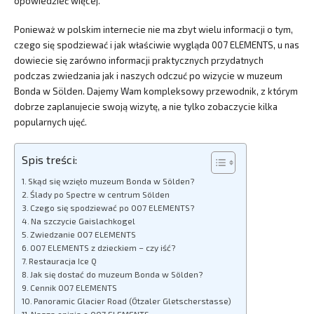
opowiedzieć więcej.
Ponieważ w polskim internecie nie ma zbyt wielu informacji o tym,
czego się spodziewać i jak właściwie wygląda 007 ELEMENTS, u nas
dowiecie się zarówno informacji praktycznych przydatnych
podczas zwiedzania jak i naszych odczuć po wizycie w muzeum
Bonda w Sölden. Dajemy Wam kompleksowy przewodnik, z którym
dobrze zaplanujecie swoją wizytę, a nie tylko zobaczycie kilka
popularnych ujęć.
Spis treści:
Skąd się wzięło muzeum Bonda w Sölden?
Ślady po Spectre w centrum Sölden
Czego się spodziewać po 007 ELEMENTS?
Na szczycie Gaislachkogel
Zwiedzanie 007 ELEMENTS
007 ELEMENTS z dzieckiem – czy iść?
Restauracja Ice Q
Jak się dostać do muzeum Bonda w Sölden?
Cennik 007 ELEMENTS
Panoramic Glacier Road (Ötzaler Gletscherstasse)
Nasza opinia o 007 ELEMENTS