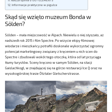
Informacje praktyczne w pigułce
Skąd się wzięło muzeum Bonda w
Sölden?
Sölden – mała miejscowość w Alpach. Niewielu o niej słyszało, aż
nadszedł rok 2015 i film Spectre. Po wizycie ekipy filmowej
włodarze i mieszkańcy potrafili doskonale wykorzystać ogromny
potencjał marketingowy związany z kręceniem u nich scen do
Spectre i zbudowali wokół tego otoczkę, która od lat przyciąga
tłumy turystów. Sceny kręcono w samym Sölden, na stacji
Gaislachkogl, w znajdującej się na górze restauracji Ice Q oraz na
wysokogórskiej trasie Ötztaler Gletscherstrasse.