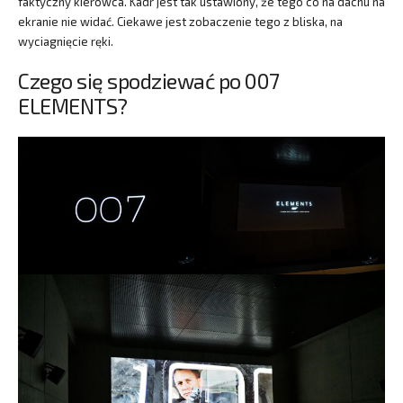
faktyczny kierowca. Kadr jest tak ustawiony, że tego co na dachu na
ekranie nie widać. Ciekawe jest zobaczenie tego z bliska, na
wyciagnięcie ręki.
Czego się spodziewać po 007
ELEMENTS?