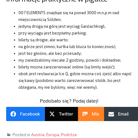
007 ELEMENTS znajduje się na ponad 3000 m.n.p.m nad
miejscowością Sölden;
jedyną drogą na górę jest wyciąg Gaislachkogl;
przy wyciągu jest bezpłatny parking;
bilety są drogie, ale warto;
na górze jest zimno, kurtka lub bluza to konieczność;
jest też głośno, ale bez przesady;
my zwiedzaliśmy niecałe 2 godziny, powoli i dokładnie;
bilety można zarezerwować online (są limity wejść);
obok jest restauracja Ice Q, gdzie można coś zjeść albo napić
się kawy (podobno warto zarezerwować stolik, bo jest
oblegana, my nie byliśmy, więc nie wiemy).
Podobało się? Podaj dalej!
Facebook
Twitter
Mix
Email
Posted in
Austria
,
Europa
,
Podróże