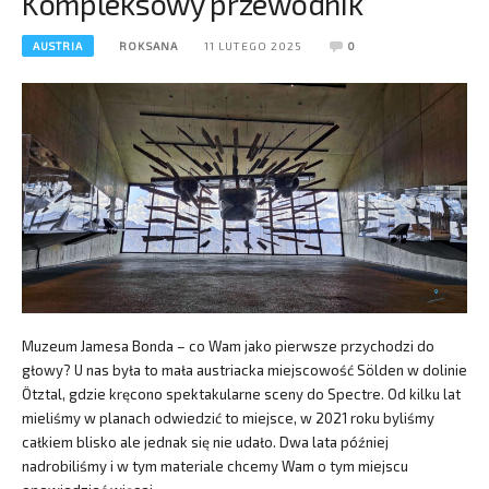
Kompleksowy przewodnik
AUSTRIA
ROKSANA
11 LUTEGO 2025
0
Muzeum Jamesa Bonda – co Wam jako pierwsze przychodzi do
głowy? U nas była to mała austriacka miejscowość Sölden w dolinie
Ötztal, gdzie kręcono spektakularne sceny do Spectre. Od kilku lat
mieliśmy w planach odwiedzić to miejsce, w 2021 roku byliśmy
całkiem blisko ale jednak się nie udało. Dwa lata później
nadrobiliśmy i w tym materiale chcemy Wam o tym miejscu