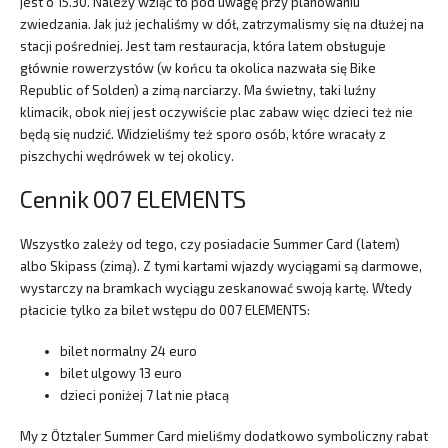
jest o 15.30. Należy wziąć to pod uwagę przy planowaniu
zwiedzania. Jak już jechaliśmy w dół, zatrzymalismy się na dłużej na
stacji pośredniej. Jest tam restauracja, która latem obsługuje
głównie rowerzystów (w końcu ta okolica nazwała się Bike
Republic of Solden) a zimą narciarzy. Ma świetny, taki luźny
klimacik, obok niej jest oczywiście plac zabaw więc dzieci też nie
będą się nudzić. Widzieliśmy też sporo osób, które wracały z
piszchychi wędrówek w tej okolicy.
Cennik 007 ELEMENTS
Wszystko zależy od tego, czy posiadacie Summer Card (latem)
albo Skipass (zimą). Z tymi kartami wjazdy wyciągami są darmowe,
wystarczy na bramkach wyciągu zeskanować swoją kartę. Wtedy
płacicie tylko za bilet wstępu do 007 ELEMENTS:
bilet normalny 24 euro
bilet ulgowy 13 euro
dzieci poniżej 7 lat nie płacą
My z Ötztaler Summer Card mieliśmy dodatkowo symboliczny rabat