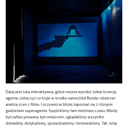
Dalej jest sala interaktywna, gdzie można wyrobić sobie licencję
agenta, zobaczyć co kryje w środku samochód Bonda i obejrzeć
analizę scen z filmu. I oczywiście bliżej zapoznać się z różnymi
gadżetami superagenta. Spędziliśmy tam mnóstwo czasu, Młody
był zafascynowany tym miejscem, oglądaliśmy wszystko
dokładnie, dotykaliśmy, sprawdzaliśmy i testowaliśmy. Tak, tutaj