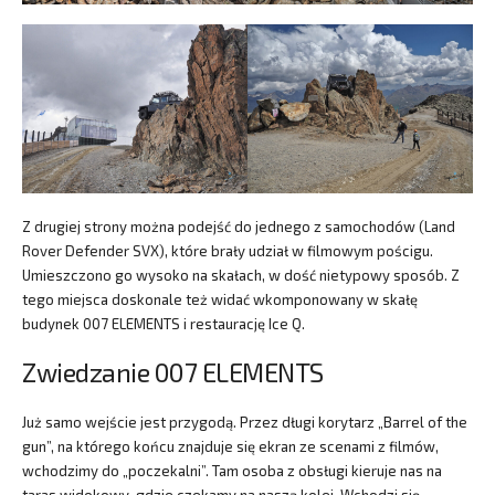
Z drugiej strony można podejść do jednego z samochodów (Land
Rover Defender SVX), które brały udział w filmowym pościgu.
Umieszczono go wysoko na skałach, w dość nietypowy sposób. Z
tego miejsca doskonale też widać wkomponowany w skałę
budynek 007 ELEMENTS i restaurację Ice Q.
Zwiedzanie 007 ELEMENTS
Już samo wejście jest przygodą. Przez długi korytarz „Barrel of the
gun”, na którego końcu znajduje się ekran ze scenami z filmów,
wchodzimy do „poczekalni”. Tam osoba z obsługi kieruje nas na
taras widokowy, gdzie czekamy na naszą kolej. Wchodzi się