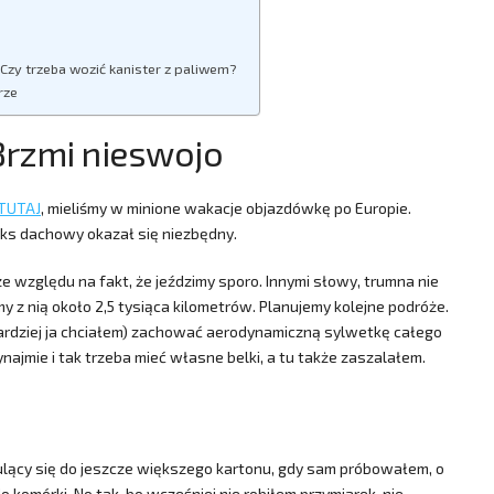
? Czy trzeba wozić kanister z paliwem?
rze
rzmi nieswojo
TUTAJ
, mieliśmy w minione wakacje objazdówkę po Europie.
oks dachowy okazał się niezbędny.
 względu na fakt, że jeździmy sporo. Innymi słowy, trumna nie
y z nią około 2,5 tysiąca kilometrów. Planujemy kolejne podróże.
 bardziej ja chciałem) zachować aerodynamiczną sylwetkę całego
ajmie i tak trzeba mieć własne belki, a tu także zaszalałem.
lący się do jeszcze większego kartonu, gdy sam próbowałem, o
 komórki. No tak, bo wcześniej nie robiłem przymiarek, nie