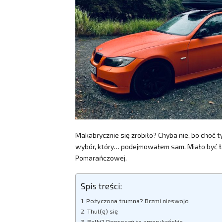
Makabrycznie się zrobiło? Chyba nie, bo choć 
wybór, który… podejmowałem sam. Miało być ła
Pomarańczowej.
Spis treści:
Pożyczona trumna? Brzmi nieswojo
Thul(ę) się
Belki? Poproszę te amerykańskie