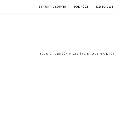
Skip
STRONA GŁÓWNA
PODRÓŻE
DZIECIOWE
to
content
BLOG O PODRÓŻY PRZEZ ŻYCIE RODZINY, KTÓ