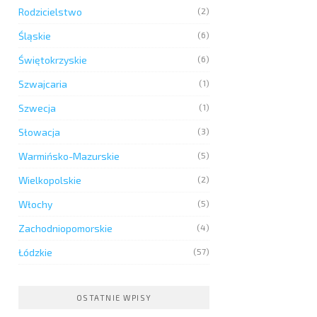
Rodzicielstwo
(2)
Śląskie
(6)
Świętokrzyskie
(6)
Szwajcaria
(1)
Szwecja
(1)
Słowacja
(3)
Warmińsko-Mazurskie
(5)
Wielkopolskie
(2)
Włochy
(5)
Zachodniopomorskie
(4)
Łódzkie
(57)
OSTATNIE WPISY