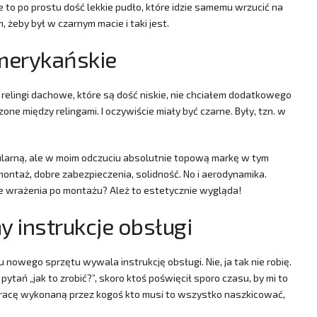
to po prostu dość lekkie pudło, które idzie samemu wrzucić na
 żeby był w czarnym macie i taki jest.
amerykańskie
relingi dachowe, które są dość niskie, nie chciałem dodatkowego
ne między relingami. I oczywiście miały być czarne. Były, tzn. w
ularną, ale w moim odczuciu absolutnie topową markę w tym
 montaż, dobre zabezpieczenia, solidność. No i aerodynamika.
e wrażenia po montażu? Ależ to estetycznie wygląda!
y instrukcje obsługi
owego sprzętu wywala instrukcję obsługi. Nie, ja tak nie robię.
tań „jak to zrobić?”, skoro ktoś poświęcił sporo czasu, by mi to
racę wykonaną przez kogoś kto musi to wszystko naszkicować,