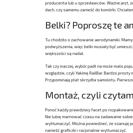
producenta lub u sprzedawców. Ważne jest, że 
dach, czy samemu zanieść do komórki. Chciałem,
Belki? Poproszę te 
Tu chodziło o zachowanie aerodynamiki. Mamy 
podwyższenia, więc belki musiały być umieszczo
większości są nadal.
Tak czy inaczej, wybór padł na może mało pop
względzie, czyli Yakimę RailBar. Bardzo prosty
Przypominają płat skrzydła samolotu. Pierwsz
Montaż, czyli czytam
Ponoć każdy prawdziwy facet po rozpakowaniu n
Nie lubię marnować czasu na zadawanie sobie py
wytłumaczyć. Można powiedzieć, że szanuję p
nanieść graficzki i racjonalnie wytłumaczyć.