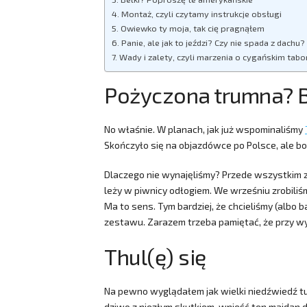
Montaż, czyli czytamy instrukcje obsługi
Owiewko ty moja, tak cię pragnąłem
Panie, ale jak to jeździ? Czy nie spada z dachu
Wady i zalety, czyli marzenia o cygańskim tabo
Pożyczona trumna? B
No właśnie. W planach, jak już wspominaliśmy
Skończyło się na objazdówce po Polsce, ale b
Dlaczego nie wynajęliśmy? Przede wszystkim ze
leży w piwnicy odłogiem. We wrześniu zrobiliśm
Ma to sens. Tym bardziej, że chcieliśmy (albo
zestawu. Zarazem trzeba pamiętać, że przy wyn
Thul(ę) się
Na pewno wyglądałem jak wielki niedźwiedź tu
dziwo z niezłym skutkiem, wnieść ten majdan do