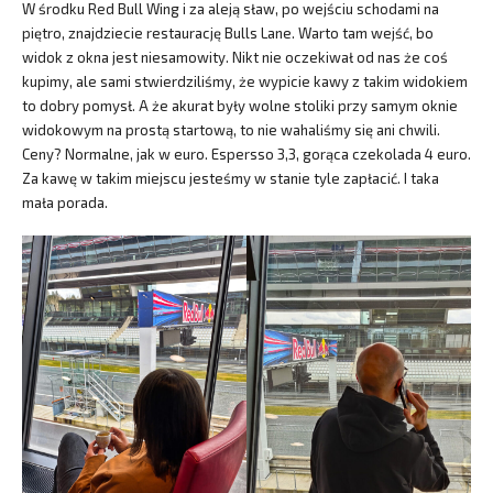
W środku Red Bull Wing i za aleją sław, po wejściu schodami na
piętro, znajdziecie restaurację Bulls Lane. Warto tam wejść, bo
widok z okna jest niesamowity. Nikt nie oczekiwał od nas że coś
kupimy, ale sami stwierdziliśmy, że wypicie kawy z takim widokiem
to dobry pomysł. A że akurat były wolne stoliki przy samym oknie
widokowym na prostą startową, to nie wahaliśmy się ani chwili.
Ceny? Normalne, jak w euro. Espersso 3,3, gorąca czekolada 4 euro.
Za kawę w takim miejscu jesteśmy w stanie tyle zapłacić. I taka
mała porada.