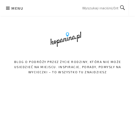
Skip
MENU
to
content
BLOG O PODRÓŻY PRZEZ ŻYCIE RODZINY, KTÓRA NIE MOŻE
USIEDZIEĆ NA MIEJSCU. INSPIRACJE, PORADY, POMYSŁY NA
WYCIECZKI – TO WSZYSTKO TU ZNAJDZIESZ