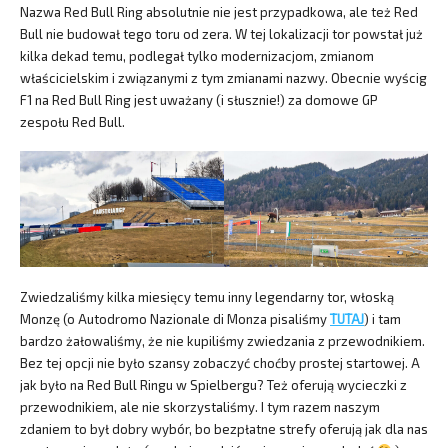
Nazwa Red Bull Ring absolutnie nie jest przypadkowa, ale też Red
Bull nie budował tego toru od zera. W tej lokalizacji tor powstał już
kilka dekad temu, podlegał tylko modernizacjom, zmianom
właścicielskim i związanymi z tym zmianami nazwy. Obecnie wyścig
F1 na Red Bull Ring jest uważany (i słusznie!) za domowe GP
zespołu Red Bull.
Zwiedzaliśmy kilka miesięcy temu inny legendarny tor, włoską
Monzę (o Autodromo Nazionale di Monza pisaliśmy
TUTAJ
) i tam
bardzo żałowaliśmy, że nie kupiliśmy zwiedzania z przewodnikiem.
Bez tej opcji nie było szansy zobaczyć choćby prostej startowej. A
jak było na Red Bull Ringu w Spielbergu? Też oferują wycieczki z
przewodnikiem, ale nie skorzystaliśmy. I tym razem naszym
zdaniem to był dobry wybór, bo bezpłatne strefy oferują jak dla nas