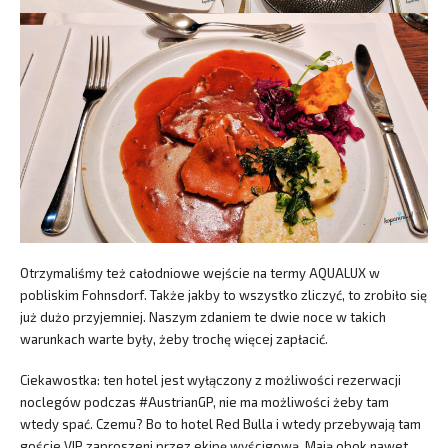
Otrzymaliśmy też całodniowe wejście na termy AQUALUX w
pobliskim Fohnsdorf. Także jakby to wszystko zliczyć, to zrobiło się
już dużo przyjemniej. Naszym zdaniem te dwie noce w takich
warunkach warte były, żeby trochę więcej zapłacić.
Ciekawostka: ten hotel jest wyłączony z możliwości rezerwacji
noclegów podczas #AustrianGP, nie ma możliwości żeby tam
wtedy spać. Czemu? Bo to hotel Red Bulla i wtedy przebywają tam
goście VIP zaproszeni przez ekipę wyścigową. Mają obok nawet