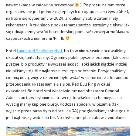
nawet składa w całość na przyszłość
). Po prostu na tym torze
organizowane jest jedno z najlepszych do oglądania na żywo GP F1,
na które się wybieramy w 2024. Zrobiliśmy sobie zatem mały
rekonesans. A tak nieco z boku tematu bardzo jesteśmy ciekawi jak
się odnajdziemy wśród holenderskiej pomarańczowej armii Maxa w
czapeczkach z numerami 44 i 16
.
Hotel
Landhotel Schönberghof
, bo to w nim właśnie nocowaliśmy,
okazał się fantastyczny. Ogromny pokój, pyszne jedzenie (tak serio
pyszne, bio produkty najwyższej jakości, soki jakich nigdzie indziej
nie piliśmy itd). Ale najlepsze jest jego położenie. Przyjechaliśmy
ciemną nocą, więc z okien nie było widać w sumie nic. Za to rano po
przebudzeniu ukazał nam się się on. Red Bull Ring w całej
okazałości. Bo hotel stoi właściwie tuż nad obszarem General
Admission (tzw trybunie na trawce), to właśnie na te miejsca na
wyścig mamy kupione bilety. Podczas spaceru w piżamie (tak,
wyjście przez taras było od razu na GA) pooglądaliśmy sobie gdzie
jest najlepszy widok na tor. No i był super plac zabaw z widokiem!