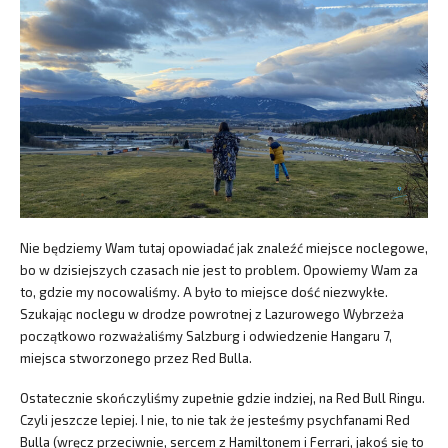
Nie będziemy Wam tutaj opowiadać jak znaleźć miejsce noclegowe,
bo w dzisiejszych czasach nie jest to problem. Opowiemy Wam za
to, gdzie my nocowaliśmy. A było to miejsce dość niezwykłe.
Szukając noclegu w drodze powrotnej z Lazurowego Wybrzeża
początkowo rozważaliśmy Salzburg i odwiedzenie Hangaru 7,
miejsca stworzonego przez Red Bulla.
Ostatecznie skończyliśmy zupełnie gdzie indziej, na Red Bull Ringu.
Czyli jeszcze lepiej. I nie, to nie tak że jesteśmy psychfanami Red
Bulla (wręcz przeciwnie, sercem z Hamiltonem i Ferrari, jakoś się to