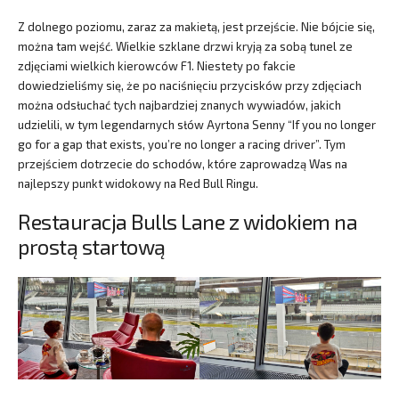
Z dolnego poziomu, zaraz za makietą, jest przejście. Nie bójcie się,
można tam wejść. Wielkie szklane drzwi kryją za sobą tunel ze
zdjęciami wielkich kierowców F1. Niestety po fakcie
dowiedzieliśmy się, że po naciśnięciu przycisków przy zdjęciach
można odsłuchać tych najbardziej znanych wywiadów, jakich
udzielili, w tym legendarnych słów Ayrtona Senny “If you no longer
go for a gap that exists, you’re no longer a racing driver”. Tym
przejściem dotrzecie do schodów, które zaprowadzą Was na
najlepszy punkt widokowy na Red Bull Ringu.
Restauracja Bulls Lane z widokiem na
prostą startową