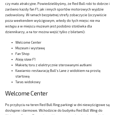
czy mało atrakcyjne. Powiedzielibyśmy, że Red Bull robi to dobrze i
zarówno każdy fan F1, jak i innych sportów motorowych wyjdzie
zadowolony. W ramach bezpłatnej strefy zobaczycie (oczywiście
poza weekendem wyścigowym, wtedy do tych miejsc nie ma
wstępu a w miejscu muzeum jest podobno stołówka dla
dziennikarzy, a na tor można wejść tylko z biletami):
Welcome Center
Muzeum i wystawę
Fan Shop
Aleję sław F1
Makietę toru z elektrycznie sterowanymi autkami
Kawiarnio-restaurację Bull’s Lane z widokiem na prostą
startową
Taras widokowy
Welcome Center
Po przybyciu na teren Red Bull Ring parkingi w dni niewyścigowe są
dostępne i darmowe. Wchodzicie do budynku Red Bull Wing do