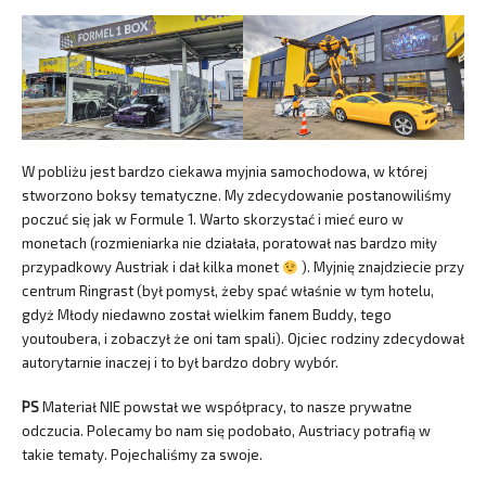
W pobliżu jest bardzo ciekawa myjnia samochodowa, w której
stworzono boksy tematyczne. My zdecydowanie postanowiliśmy
poczuć się jak w Formule 1. Warto skorzystać i mieć euro w
monetach (rozmieniarka nie działała, poratował nas bardzo miły
przypadkowy Austriak i dał kilka monet
). Myjnię znajdziecie przy
centrum Ringrast (był pomysł, żeby spać właśnie w tym hotelu,
gdyż Młody niedawno został wielkim fanem Buddy, tego
youtoubera, i zobaczył że oni tam spali). Ojciec rodziny zdecydował
autorytarnie inaczej i to był bardzo dobry wybór.
PS
Materiał NIE powstał we współpracy, to nasze prywatne
odczucia. Polecamy bo nam się podobało, Austriacy potrafią w
takie tematy. Pojechaliśmy za swoje.