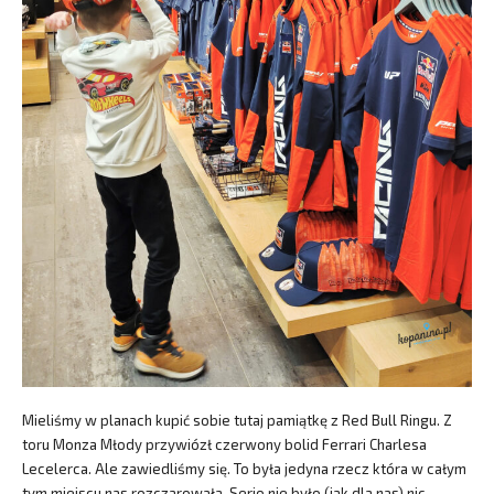
Mieliśmy w planach kupić sobie tutaj pamiątkę z Red Bull Ringu. Z
toru Monza Młody przywiózł czerwony bolid Ferrari Charlesa
Lecelerca. Ale zawiedliśmy się. To była jedyna rzecz która w całym
tym miejscu nas rozczarowała. Serio nie było (jak dla nas) nic