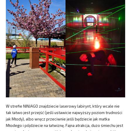
W strefie NINJAGO znajdziecie laserowy labirynt, który wcale nie
tak łatwo jest przejść (jeśli ustawicie najwyższy poziom trudności
jak Młody), albo wręcz przeciwnie jeśli będziecie jak matka
Młodego i pójdziecie na łatwiznę. Fajna atrakcja, dużo śmiechu jest