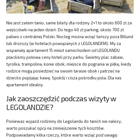
Nie jest zatem tanio, same bilety dla rodziny 2+1 to około 600 zł za
wejściówki na jeden dzień. Do tego 40 zł parking, około 700 zł
paliwo z centralnej Polski. Nocleg można wziąć tańszy poza Billund
lub droższy (w hotelach powiązanych z LEGOLANDEM). My za
wspaniały apartament 15 minut samochodem od LEGOLANDU
płaciliśmy połowę ceny hoteli przy parku. Świetny plac zabaw,
tyrolka, trampolina, konie obok, miejsce do pogrania w piłkę, kiedy
rodzice mogą posiedzieć na swoim tarasie obok i patrzeć na
dziecko popijając kawę. Spokój i cisza pośrodku pola. Dla nas
apartament idealny.
Jak zaoszczędzić podczas wizyty w
LEGOLANDZIE?
Ponieważ wyjazd rodzinny do Legolandu do tanich nie należy,
warto poszukać opcji na zmniejszenie tych kosztów.
Podpowiadamy kilka rzeczy, które warto wziąć pod uwagę: