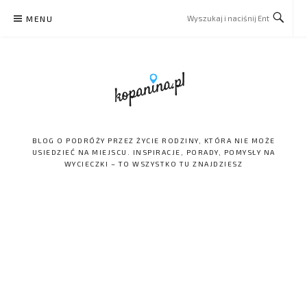
Skip
MENU
to
content
BLOG O PODRÓŻY PRZEZ ŻYCIE RODZINY, KTÓRA NIE MOŻE
USIEDZIEĆ NA MIEJSCU. INSPIRACJE, PORADY, POMYSŁY NA
WYCIECZKI – TO WSZYSTKO TU ZNAJDZIESZ