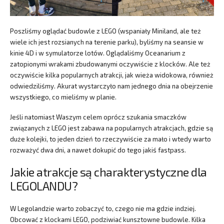
Poszliśmy oglądać budowle z LEGO (wspaniały Miniland, ale też
wiele ich jest rozsianych na terenie parku), byliśmy na seansie w
kinie 4D i w symulatorze lotów. Oglądaliśmy Oceanarium z
zatopionymi wrakami zbudowanymi oczywiście z klocków. Ale też
oczywiście kilka popularnych atrakcji, jak wieża widokowa, również
odwiedziliśmy. Akurat wystarczyło nam jednego dnia na obejrzenie
wszystkiego, co mieliśmy w planie.
Jeśli natomiast Waszym celem oprócz szukania smaczków
związanych z LEGO jest zabawa na popularnych atrakcjach, gdzie są
duże kolejki, to jeden dzień to rzeczywiście za mało i wtedy warto
rozważyć dwa dni, a nawet dokupić do tego jakiś fastpass.
Jakie atrakcje są charakterystyczne dla
LEGOLANDU?
W Legolandzie warto zobaczyć to, czego nie ma gdzie indziej.
Obcować z klockami LEGO, podziwiać kunsztowne budowle. Kilka