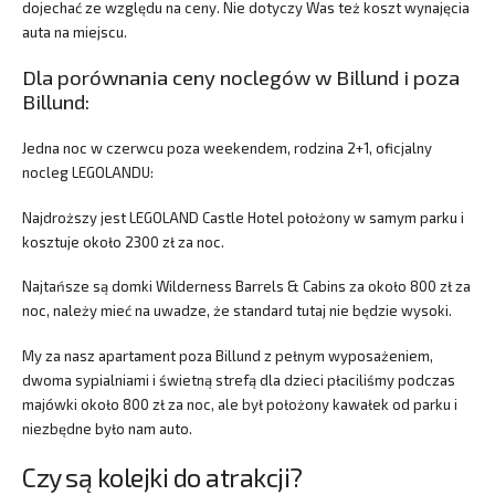
dojechać ze względu na ceny. Nie dotyczy Was też koszt wynajęcia
auta na miejscu.
Dla porównania ceny noclegów w Billund i poza
Billund:
Jedna noc w czerwcu poza weekendem, rodzina 2+1, oficjalny
nocleg LEGOLANDU:
Najdroższy jest LEGOLAND Castle Hotel położony w samym parku i
kosztuje około 2300 zł za noc.
Najtańsze są domki Wilderness Barrels & Cabins za około 800 zł za
noc, należy mieć na uwadze, że standard tutaj nie będzie wysoki.
My za nasz apartament poza Billund z pełnym wyposażeniem,
dwoma sypialniami i świetną strefą dla dzieci płaciliśmy podczas
majówki około 800 zł za noc, ale był położony kawałek od parku i
niezbędne było nam auto.
Czy są kolejki do atrakcji?