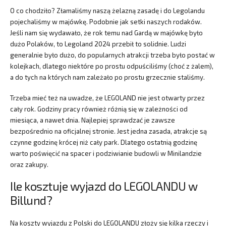
O co chodziło? Złamaliśmy naszą żelazną zasadę i do Legolandu
pojechaliśmy w majówkę. Podobnie jak setki naszych rodaków.
Jeśli nam się wydawało, że rok temu nad Gardą w majówkę było
dużo Polaków, to Legoland 2024 przebił to solidnie. Ludzi
generalnie było dużo, do popularnych atrakcji trzeba było postać w
kolejkach, dlatego niektóre po prostu odpuściliśmy (choć z żalem),
a do tych na których nam zależało po prostu grzecznie staliśmy.
Trzeba mieć też na uwadze, że LEGOLAND nie jest otwarty przez
cały rok. Godziny pracy również różnią się w zależności od
miesiąca, a nawet dnia. Najlepiej sprawdzać je zawsze
bezpośrednio na oficjalnej stronie. Jest jedna zasada, atrakcje są
czynne godzinę krócej niż cały park. Dlatego ostatnią godzinę
warto poświęcić na spacer i podziwianie budowli w Minilandzie
oraz zakupy.
Ile kosztuje wyjazd do LEGOLANDU w
Billund?
Na koszty wyjazdu z Polski do LEGOLANDU złoży się kilka rzeczy i