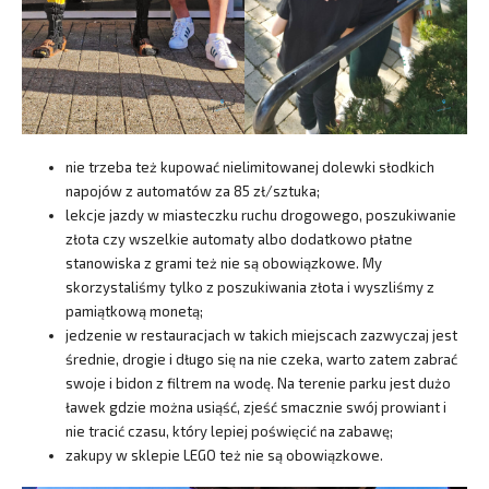
nie trzeba też kupować nielimitowanej dolewki słodkich
napojów z automatów za 85 zł/sztuka;
lekcje jazdy w miasteczku ruchu drogowego, poszukiwanie
złota czy wszelkie automaty albo dodatkowo płatne
stanowiska z grami też nie są obowiązkowe. My
skorzystaliśmy tylko z poszukiwania złota i wyszliśmy z
pamiątkową monetą;
jedzenie w restauracjach w takich miejscach zazwyczaj jest
średnie, drogie i długo się na nie czeka, warto zatem zabrać
swoje i bidon z filtrem na wodę. Na terenie parku jest dużo
ławek gdzie można usiąść, zjeść smacznie swój prowiant i
nie tracić czasu, który lepiej poświęcić na zabawę;
zakupy w sklepie LEGO też nie są obowiązkowe.