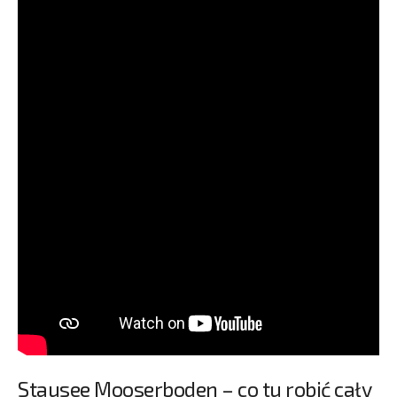
Stausee Mooserboden – co tu robić cały