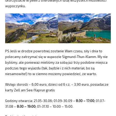
skorzystacie w pełni z oferowanych tutaj wszystkich możliwości
wypoczynku.
PS Jeśli w drodze powrotnej zostanie Wam czasu, siły i dnia to
polecamy zatrzymać się w wąwozie Sigmund-Thun-Klamm. My nie
byliśmy, ale ponieważ mieliśmy za sobą już trzy podobne miejsca
podczas tego wyjazdu (tak, będzie i z nich materiał, bo są
niesamowite!) to w ciemno możemy powiedzieć, że warto.
Wstęp: dorośli – 6,00 euro, dzieci od 6 r.ż. – 3,90 euro, posiadacze
karty Zell am See/Kaprun gratis
Godziny otwarcia: 21.05-30.06; 01.09-30.09 –
8:30 – 17:00
; 01.07-
31.08 –
8:30 – 19:00
; 01-31.10 – 10:00 – 15:00.