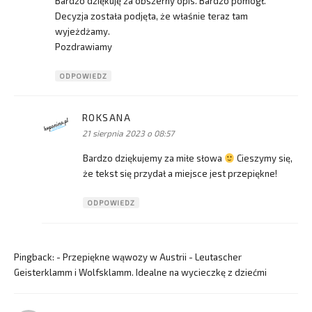
Bardzo dziękuję za obszerny opis. Bardzo pomógł.
Decyzja została podjęta, że właśnie teraz tam
wyjeżdżamy.
Pozdrawiamy
ODPOWIEDZ
ROKSANA
pisze:
21 sierpnia 2023 o 08:57
Bardzo dziękujemy za miłe słowa
Cieszymy się,
że tekst się przydał a miejsce jest przepiękne!
ODPOWIEDZ
Pingback:
- Przepiękne wąwozy w Austrii - Leutascher
Geisterklamm i Wolfsklamm. Idealne na wycieczkę z dziećmi