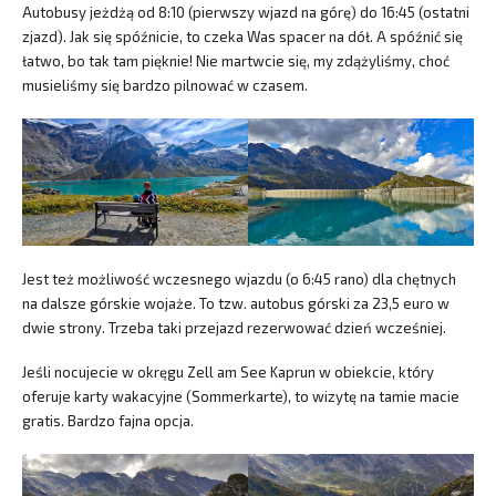
Autobusy jeżdżą od 8:10 (pierwszy wjazd na górę) do 16:45 (ostatni
zjazd). Jak się spóźnicie, to czeka Was spacer na dół. A spóźnić się
łatwo, bo tak tam pięknie! Nie martwcie się, my zdążyliśmy, choć
musieliśmy się bardzo pilnować w czasem.
Jest też możliwość wczesnego wjazdu (o 6:45 rano) dla chętnych
na dalsze górskie wojaże. To tzw. autobus górski za 23,5 euro w
dwie strony. Trzeba taki przejazd rezerwować dzień wcześniej.
Jeśli nocujecie w okręgu Zell am See Kaprun w obiekcie, który
oferuje karty wakacyjne (Sommerkarte), to wizytę na tamie macie
gratis. Bardzo fajna opcja.