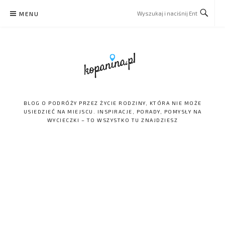
Skip
MENU
to
content
BLOG O PODRÓŻY PRZEZ ŻYCIE RODZINY, KTÓRA NIE MOŻE
USIEDZIEĆ NA MIEJSCU. INSPIRACJE, PORADY, POMYSŁY NA
WYCIECZKI – TO WSZYSTKO TU ZNAJDZIESZ