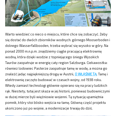
Warto wiedzieć co nieco o miejscu, które chce się zobaczyć. Żeby
się dostać do dwóch zbiorników wodnych: górnego Mooserboden i
dolnego Wasserfallbooden, trzeba wybrać się wysoko w góry. Na
ponad 2000 m.n.p.m. znajdziemy ciągle pracującą elektrownię
wodną, która dzięki wodzie z topniejącego śniegu Wysokich
Taurów zaopatruje w energię cały region Salzburga. Ciekawostka:
również lodowiec Pasterze zaopatruje tamę w wodę, a można go
znaleźć jadąc najpiękniejszą drogą w Austrii,
O WŁAŚNIE TĄ
. Tamę i
elektrownię zaczęto budować w czasach wojny, od 1938 roku.
Wtedy zamiast technologi głównie opierano się na pracy ludzkich
rąk. Niestety, tutaj jest skaza w jej historii, ponieważ budowniczymi
w dużej mierze byli więźniowie wojenni. Tą sytuację upamiętnia
pomnik, który stoi blisko wejścia na tamę. Główną część projektu
ukończono już po wojnie, a modernizacje trwają do dziś.