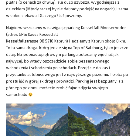
płatna (o cenach za chwilę), ale dużo szybsza, wygodniejsza z
dzieckiem (Młody raczej by nie dał rady podejść na nogach), i sama
w sobie ciekawa. Dlaczego? Już piszemy.
Najpierw wrzucamy w nawigację parking Kesselfall Mooserboden
(adres GPS: Kassa Kesselfall
Kesselfallstrasse 98 5710 Kaprun) i jedziemy z Kaprun około 8 km.
To ta sama droga, którą jedzie się na Top of Salzburg, tylko jeszcze
dalej. Na jedenastopiętrowym parkingu polecamy wjechać jak
najwyżej, bo wtedy oszczędzicie sobie bezsensownego
wchodzenia i schodzenia po schodach. Przejście do kas i
przystanku autobusowego jest z najwyższego poziomu. Trzeba po
prostu iść w górę jak droga prowadzi. Parking jest bezpłatny, a z
górnego poziomu możecie zrobić fajne zdjęcia swojego
samochodu