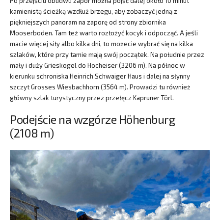
Po przejściu obudwu zapór można pójść dalej około 10 minut
kamienistą ścieżką wzdłuż brzegu, aby zobaczyć jedną z
piękniejszych panoram na zaporę od strony zbiornika
Mooserboden. Tam też warto rozłożyć kocyk i odpocząć. A jeśli
macie więcej siły albo kilka dni, to możecie wybrać się na kilka
szlaków, które przy tamie mają swój początek. Na południe przez
mały i duży Grieskogel do Hocheiser (3206 m). Na północ w
kierunku schroniska Heinrich Schwaiger Haus i dalej na słynny
szczyt Grosses Wiesbachhorn (3564 m). Prowadzi tu również
główny szlak turystyczny przez przełęcz Kapruner Törl.
Podejście na wzgórze Höhenburg
(2108 m)