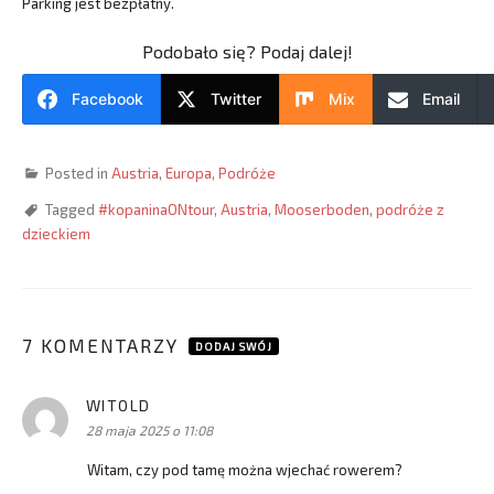
Parking jest bezpłatny.
Podobało się? Podaj dalej!
Facebook
Twitter
Mix
Email
Posted in
Austria
,
Europa
,
Podróże
Tagged
#kopaninaONtour
,
Austria
,
Mooserboden
,
podróże z
dzieckiem
7 KOMENTARZY
DODAJ SWÓJ
WITOLD
pisze:
28 maja 2025 o 11:08
Witam, czy pod tamę można wjechać rowerem?