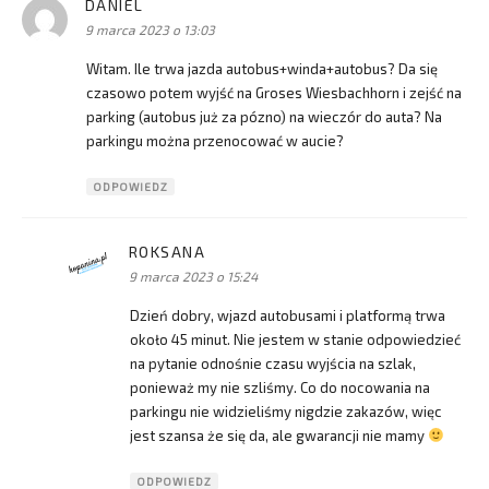
DANIEL
pisze:
9 marca 2023 o 13:03
Witam. Ile trwa jazda autobus+winda+autobus? Da się
czasowo potem wyjść na Groses Wiesbachhorn i zejść na
parking (autobus już za pózno) na wieczór do auta? Na
parkingu można przenocować w aucie?
ODPOWIEDZ
ROKSANA
pisze:
9 marca 2023 o 15:24
Dzień dobry, wjazd autobusami i platformą trwa
około 45 minut. Nie jestem w stanie odpowiedzieć
na pytanie odnośnie czasu wyjścia na szlak,
ponieważ my nie szliśmy. Co do nocowania na
parkingu nie widzieliśmy nigdzie zakazów, więc
jest szansa że się da, ale gwarancji nie mamy
ODPOWIEDZ