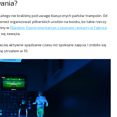
wania?
dlatego nie braliśmy pod uwagę klasycznych parków trampolin. Od
wnież organizować piłkarskich urodzin na boisku, bo takie rzeczy
ziny w
Mandorii, Exprerymentarium z laserami i gokarty w Fabryce
 się zawęża.
aczej aktywne spędzanie czasu niż spokojne zajęcia. I zrobiło się
się strzałem w 10.