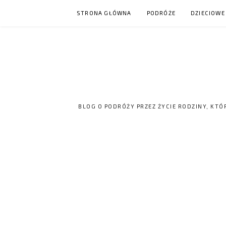
Skip
STRONA GŁÓWNA
PODRÓŻE
DZIECIOWE
to
content
BLOG O PODRÓŻY PRZEZ ŻYCIE RODZINY, KTÓ