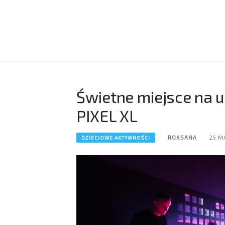
Świetne miejsce na u
PIXEL XL
ROKSANA
25 M
DZIECIOWE AKTYWNOŚCI