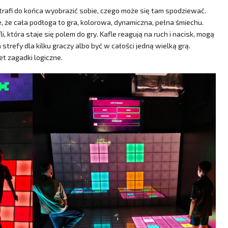
 potrafi do końca wyobrazić sobie, czego może się tam spodziewać.
 że cała podłoga to gra, kolorowa, dynamiczna, pełna śmiechu.
, która staje się polem do gry. Kafle reagują na ruch i nacisk, mogą
 strefy dla kilku graczy albo być w całości jedną wielką grą.
et zagadki logiczne.