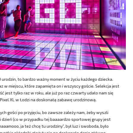
 10 urodzin, to bardzo ważny moment w życiu każdego dziecka.
z w miejscu, które zapamięta on i wszyscy goście. Selekcja jest
 jest tylko raz w roku, ale już po raz czwarty udało nam się
 Pixel XL w Łodzi na doskonałą zabawę urodzinową.
ych gości po przyjęciu, bo zawsze zależy nam, żeby wyszli
 dzień (co w przypadku tej baaaardzo sportowej grupy jest
maaamooo, ja też chcę tu urodziny”, był luz i swoboda, było
zystkie składniki złożyły się na doskonałe danie główne.