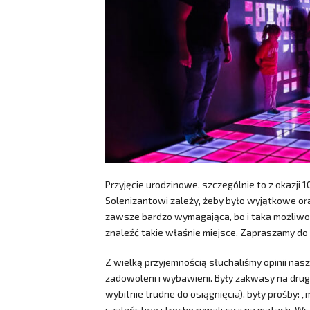
Przyjęcie urodzinowe, szczególnie to z okazji
Solenizantowi zależy, żeby było wyjątkowe ora
zawsze bardzo wymagająca, bo i taka możliwość
znaleźć takie właśnie miejsce. Zapraszamy do
Z wielką przyjemnością słuchaliśmy opinii nasz
zadowoleni i wybawieni. Były zakwasy na drugi
wybitnie trudne do osiągnięcia), były prośby: „
szaleństwo i trochę rywalizacji na matach. Ws