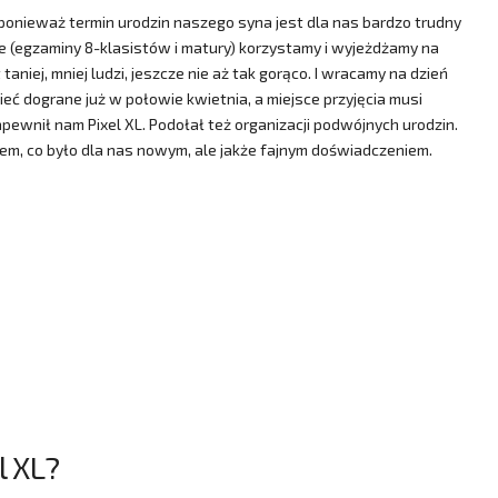
 ponieważ termin urodzin naszego syna jest dla nas bardzo trudny
le (egzaminy 8-klasistów i matury) korzystamy i wyjeżdżamy na
aniej, mniej ludzi, jeszcze nie aż tak gorąco. I wracamy na dzień
ć dograne już w połowie kwietnia, a miejsce przyjęcia musi
ewnił nam Pixel XL. Podołał też organizacji podwójnych urodzin.
em, co było dla nas nowym, ale jakże fajnym doświadczeniem.
l XL?