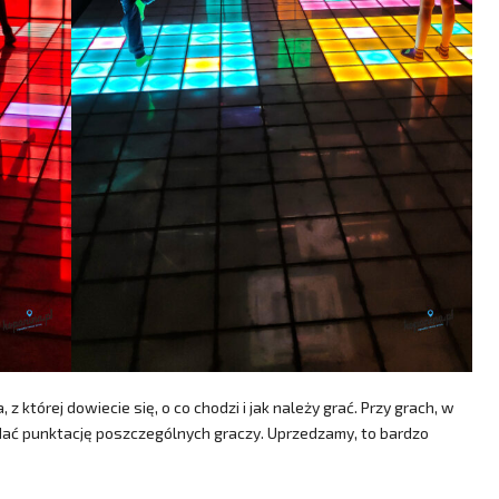
 z której dowiecie się, o co chodzi i jak należy grać. Przy grach, w
idać punktację poszczególnych graczy. Uprzedzamy, to bardzo