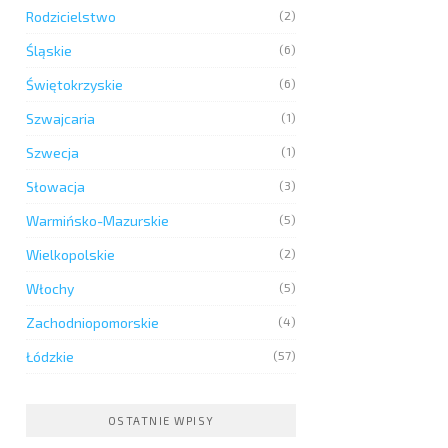
Rodzicielstwo
(2)
Śląskie
(6)
Świętokrzyskie
(6)
Szwajcaria
(1)
Szwecja
(1)
Słowacja
(3)
Warmińsko-Mazurskie
(5)
Wielkopolskie
(2)
Włochy
(5)
Zachodniopomorskie
(4)
Łódzkie
(57)
OSTATNIE WPISY