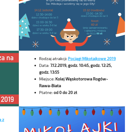
Rodzaj atrakcji:
Pociągi Mikołajkowe 2019
Data:
7.12.2019, godz. 10:45, godz. 12:25,
godz. 13:55
Miejsce:
Kolej Wąskotorowa Rogów-
Rawa-Biała
Płatne:
od 0 do 20 zł
a z