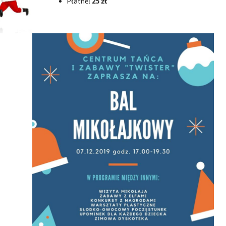
Płatne:
25 zł