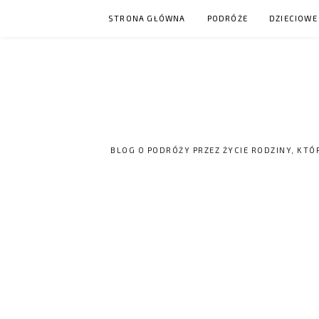
Skip
STRONA GŁÓWNA
PODRÓŻE
DZIECIOWE
to
content
BLOG O PODRÓŻY PRZEZ ŻYCIE RODZINY, KTÓ