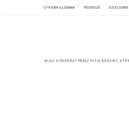
Skip
STRONA GŁÓWNA
PODRÓŻE
DZIECIOWE
to
content
BLOG O PODRÓŻY PRZEZ ŻYCIE RODZINY, KTÓ