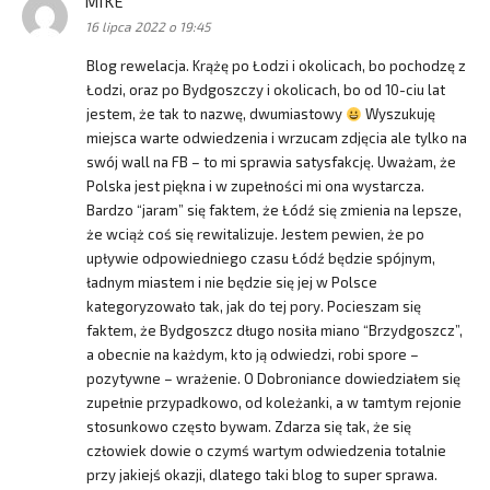
MIKE
pisze:
16 lipca 2022 o 19:45
Blog rewelacja. Krążę po Łodzi i okolicach, bo pochodzę z
Łodzi, oraz po Bydgoszczy i okolicach, bo od 10-ciu lat
jestem, że tak to nazwę, dwumiastowy
Wyszukuję
miejsca warte odwiedzenia i wrzucam zdjęcia ale tylko na
swój wall na FB – to mi sprawia satysfakcję. Uważam, że
Polska jest piękna i w zupełności mi ona wystarcza.
Bardzo “jaram” się faktem, że Łódź się zmienia na lepsze,
że wciąż coś się rewitalizuje. Jestem pewien, że po
upływie odpowiedniego czasu Łódź będzie spójnym,
ładnym miastem i nie będzie się jej w Polsce
kategoryzowało tak, jak do tej pory. Pocieszam się
faktem, że Bydgoszcz długo nosiła miano “Brzydgoszcz”,
a obecnie na każdym, kto ją odwiedzi, robi spore –
pozytywne – wrażenie. O Dobroniance dowiedziałem się
zupełnie przypadkowo, od koleżanki, a w tamtym rejonie
stosunkowo często bywam. Zdarza się tak, że się
człowiek dowie o czymś wartym odwiedzenia totalnie
przy jakiejś okazji, dlatego taki blog to super sprawa.