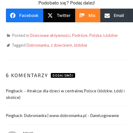
Podobało się? Podaj dalej!
Facebook
Twitter
Mix
Email
Posted in
Dzieciowe aktywności
,
Podróże
,
Polska
,
Łódzkie
Tagged
Dobronianka
,
z dzieckiem
,
łódzkie
6 KOMENTARZY
DODAJ SWÓJ
Pingback:
- Atrakcje dla dzieci w centralnej Polsce (łódzkie, Łódź i
okolice)
Pingback:
Dobronianka | www.dobronianka.pl - DaneLogowanie