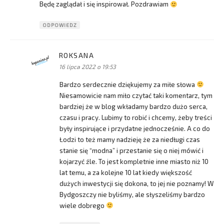
Będę zaglądał i się inspirował. Pozdrawiam
ODPOWIEDZ
ROKSANA
pisze:
16 lipca 2022 o 19:53
Bardzo serdecznie dziękujemy za miłe słowa
Niesamowicie nam miło czytać taki komentarz, tym
bardziej że w blog wkładamy bardzo dużo serca,
czasu i pracy. Lubimy to robić i chcemy, żeby treści
były inspirujące i przydatne jednocześnie. A co do
Łodzi to też mamy nadzieję że za niedługi czas
stanie się “modna” i przestanie się o niej mówić i
kojarzyć źle. To jest kompletnie inne miasto niż 10
lat temu, a za kolejne 10 lat kiedy większość
dużych inwestycji się dokona, to jej nie poznamy! W
Bydgoszczy nie byliśmy, ale słyszeliśmy bardzo
wiele dobrego