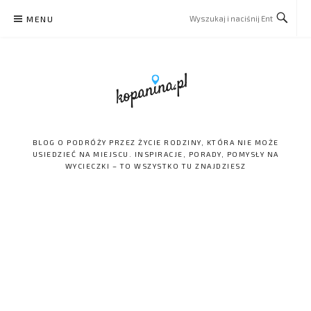
Skip
MENU
to
content
BLOG O PODRÓŻY PRZEZ ŻYCIE RODZINY, KTÓRA NIE MOŻE
USIEDZIEĆ NA MIEJSCU. INSPIRACJE, PORADY, POMYSŁY NA
WYCIECZKI – TO WSZYSTKO TU ZNAJDZIESZ