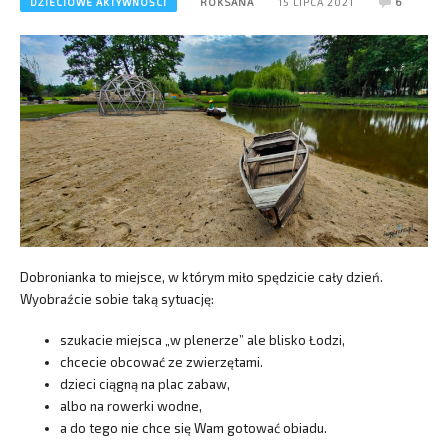
DZIECIOWE AKTYWNOŚCI
ROKSANA
15 LIPCA 2021
6
Dobronianka to miejsce, w którym miło spędzicie cały dzień.
Wyobraźcie sobie taką sytuację:
szukacie miejsca „w plenerze” ale blisko Łodzi,
chcecie obcować ze zwierzętami.
dzieci ciągną na plac zabaw,
albo na rowerki wodne,
a do tego nie chce się Wam gotować obiadu.