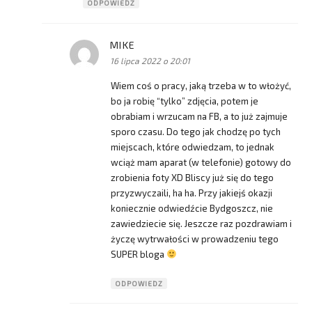
ODPOWIEDZ
MIKE
pisze:
16 lipca 2022 o 20:01
Wiem coś o pracy, jaką trzeba w to włożyć,
bo ja robię “tylko” zdjęcia, potem je
obrabiam i wrzucam na FB, a to już zajmuje
sporo czasu. Do tego jak chodzę po tych
miejscach, które odwiedzam, to jednak
wciąż mam aparat (w telefonie) gotowy do
zrobienia foty XD Bliscy już się do tego
przyzwyczaili, ha ha. Przy jakiejś okazji
koniecznie odwiedźcie Bydgoszcz, nie
zawiedziecie się. Jeszcze raz pozdrawiam i
życzę wytrwałości w prowadzeniu tego
SUPER bloga
ODPOWIEDZ