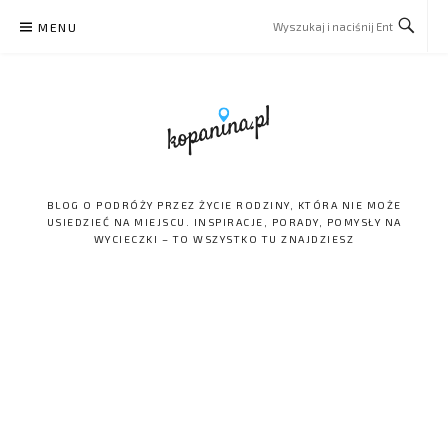
Skip
MENU
to
content
BLOG O PODRÓŻY PRZEZ ŻYCIE RODZINY, KTÓRA NIE MOŻE
USIEDZIEĆ NA MIEJSCU. INSPIRACJE, PORADY, POMYSŁY NA
WYCIECZKI – TO WSZYSTKO TU ZNAJDZIESZ