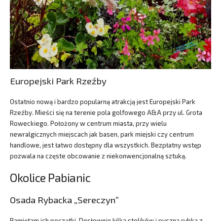
Europejski Park Rzeźby
Ostatnio nową i bardzo popularną atrakcją jest Europejski Park
Rzeźby. Mieści się na terenie pola golfowego A&A przy ul. Grota
Roweckiego. Położony w centrum miasta, przy wielu
newralgicznych miejscach jak basen, park miejski czy centrum
handlowe, jest łatwo dostępny dla wszystkich. Bezpłatny wstęp
pozwala na częste obcowanie z niekonwencjonalną sztuką.
Okolice Pabianic
Osada Rybacka „Sereczyn”
Pamiętam ich początki. Dosłownie kilka stolików i pyszna rybka z