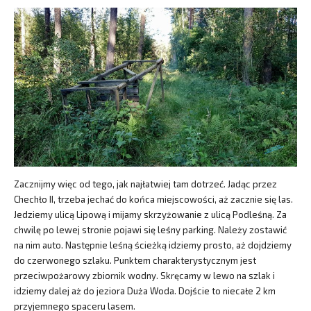
Zacznijmy więc od tego, jak najłatwiej tam dotrzeć. Jadąc przez
Chechło II, trzeba jechać do końca miejscowości, aż zacznie się las.
Jedziemy ulicą Lipową i mijamy skrzyżowanie z ulicą Podleśną. Za
chwilę po lewej stronie pojawi się leśny parking. Należy zostawić
na nim auto. Następnie leśną ścieżką idziemy prosto, aż dojdziemy
do czerwonego szlaku. Punktem charakterystycznym jest
przeciwpożarowy zbiornik wodny. Skręcamy w lewo na szlak i
idziemy dalej aż do jeziora Duża Woda. Dojście to niecałe 2 km
przyjemnego spaceru lasem.