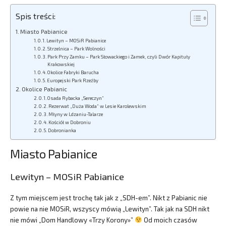
Spis treści:
Miasto Pabianice
Lewityn – MOSiR Pabianice
Strzelnica – Park Wolności
Park Przy Zamku – Park Słowackiego i Zamek, czyli Dwór Kapituły
Krakowskiej
Okolice Fabryki Barucha
Europejski Park Rzeźby
Okolice Pabianic
Osada Rybacka „Sereczyn”
Rezerwat „Duża Woda” w Lesie Karolewskim
Młyny w Ldzaniu-Talarze
Kościół w Dobroniu
Dobronianka
Miasto Pabianice
Lewityn – MOSiR Pabianice
Z tym miejscem jest trochę tak jak z „SDH-em”. Nikt z Pabianic nie
powie na nie MOSiR, wszyscy mówią „Lewityn”. Tak jak na SDH nikt
nie mówi „Dom Handlowy «Trzy Korony»”
Od moich czasów