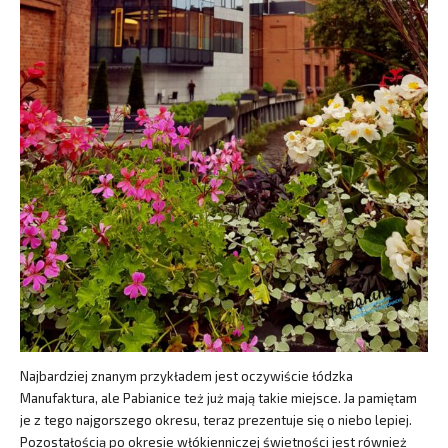
Najbardziej znanym przykładem jest oczywiście łódzka
Manufaktura, ale Pabianice też już mają takie miejsce. Ja pamiętam
je z tego najgorszego okresu, teraz prezentuje się o niebo lepiej.
Pozostałością po okresie włókienniczej świetności jest również