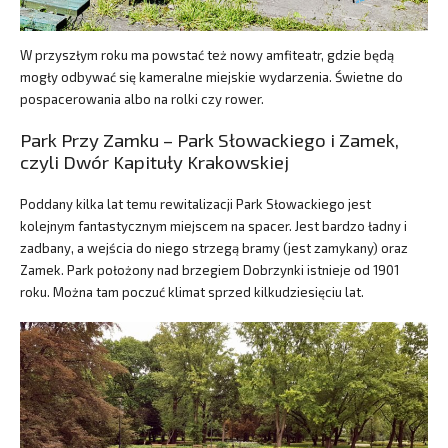
W przyszłym roku ma powstać też nowy amfiteatr, gdzie będą
mogły odbywać się kameralne miejskie wydarzenia. Świetne do
pospacerowania albo na rolki czy rower.
Park Przy Zamku – Park Słowackiego i Zamek,
czyli Dwór Kapituły Krakowskiej
Poddany kilka lat temu rewitalizacji Park Słowackiego jest
kolejnym fantastycznym miejscem na spacer. Jest bardzo ładny i
zadbany, a wejścia do niego strzegą bramy (jest zamykany) oraz
Zamek. Park położony nad brzegiem Dobrzynki istnieje od 1901
roku. Można tam poczuć klimat sprzed kilkudziesięciu lat.