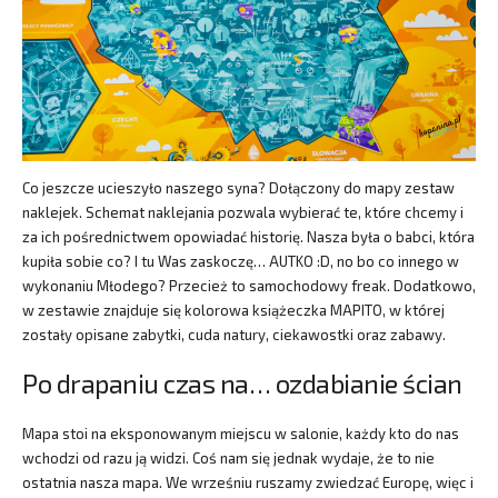
Co jeszcze ucieszyło naszego syna? Dołączony do mapy zestaw
naklejek. Schemat naklejania pozwala wybierać te, które chcemy i
za ich pośrednictwem opowiadać historię. Nasza była o babci, która
kupiła sobie co? I tu Was zaskoczę… AUTKO :D, no bo co innego w
wykonaniu Młodego? Przecież to samochodowy freak. Dodatkowo,
w zestawie znajduje się kolorowa książeczka MAPITO, w której
zostały opisane zabytki, cuda natury, ciekawostki oraz zabawy.
Po drapaniu czas na… ozdabianie ścian
Mapa stoi na eksponowanym miejscu w salonie, każdy kto do nas
wchodzi od razu ją widzi. Coś nam się jednak wydaje, że to nie
ostatnia nasza mapa. We wrześniu ruszamy zwiedzać Europę, więc i