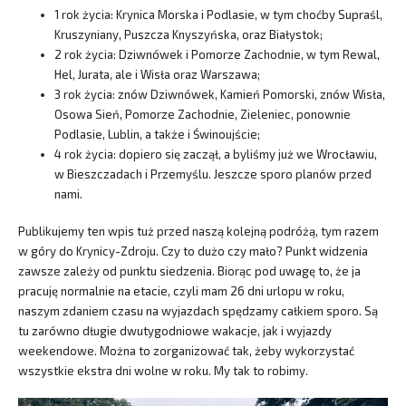
1 rok życia: Krynica Morska i Podlasie, w tym choćby Supraśl,
Kruszyniany, Puszcza Knyszyńska, oraz Białystok;
2 rok życia: Dziwnówek i Pomorze Zachodnie, w tym Rewal,
Hel, Jurata, ale i Wisła oraz Warszawa;
3 rok życia: znów Dziwnówek, Kamień Pomorski, znów Wisła,
Osowa Sień, Pomorze Zachodnie, Zieleniec, ponownie
Podlasie, Lublin, a także i Świnoujście;
4 rok życia: dopiero się zaczął, a byliśmy już we Wrocławiu,
w Bieszczadach i Przemyślu. Jeszcze sporo planów przed
nami.
Publikujemy ten wpis tuż przed naszą kolejną podróżą, tym razem
w góry do Krynicy-Zdroju. Czy to dużo czy mało? Punkt widzenia
zawsze zależy od punktu siedzenia. Biorąc pod uwagę to, że ja
pracuję normalnie na etacie, czyli mam 26 dni urlopu w roku,
naszym zdaniem czasu na wyjazdach spędzamy całkiem sporo. Są
tu zarówno długie dwutygodniowe wakacje, jak i wyjazdy
weekendowe. Można to zorganizować tak, żeby wykorzystać
wszystkie ekstra dni wolne w roku. My tak to robimy.