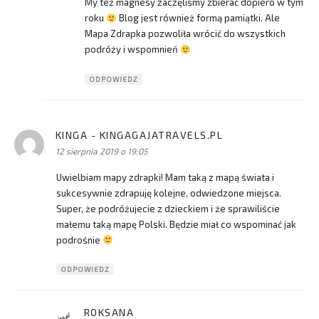
My też magnesy zaczęliśmy zbierać dopiero w tym
roku
Blog jest również formą pamiątki. Ale
Mapa Zdrapka pozwoliła wrócić do wszystkich
podróży i wspomnień
ODPOWIEDZ
KINGA - KINGAGAJATRAVELS.PL
pisze:
12 sierpnia 2019 o 19:05
Uwielbiam mapy zdrapki! Mam taką z mapą świata i
sukcesywnie zdrapuję kolejne, odwiedzone miejsca.
Super, że podróżujecie z dzieckiem i że sprawiliście
małemu taką mapę Polski. Będzie miał co wspominać jak
podrośnie
ODPOWIEDZ
ROKSANA
pisze: