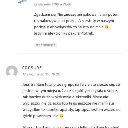
12 sierpnia 2019 o 21:40
Zgadzam się. Nie znoszę ani pakowania ani potem
rozpakowywania i prania. A niestety w naszym
podziale obowiązków to należy do mnie
Jedynie elektronikę pakuje Piotrek.
ODPOWIEDZ
COOSURE
pisze:
12 sierpnia 2019 o 18:06
Jeju, trafiłam tutaj przez grupę na fejsie ale ciesze się, że
jestem w tym miejscu. Czuje się jakbym czytała o sobie,
tak bardzo dużo wokół mnie elektroniki. Może nie
wycieczki, nie dziecko (bo tego jeszcze nie mam) ale
wszystkie te kabelki, aparaty, laptopy.. jestem wszedzie
gdzie powinnam i nie
Mapa – bardzo fajna sprawa i nie tylko dla dziecka, choć