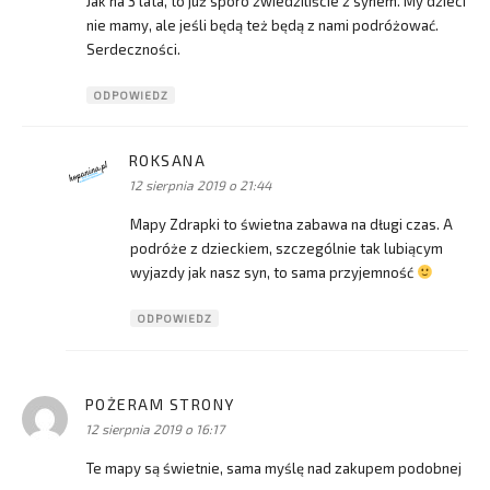
Jak na 3 lata, to już sporo zwiedziliście z synem. My dzieci
nie mamy, ale jeśli będą też będą z nami podróżować.
Serdeczności.
ODPOWIEDZ
ROKSANA
pisze:
12 sierpnia 2019 o 21:44
Mapy Zdrapki to świetna zabawa na długi czas. A
podróże z dzieckiem, szczególnie tak lubiącym
wyjazdy jak nasz syn, to sama przyjemność
ODPOWIEDZ
POŻERAM STRONY
pisze:
12 sierpnia 2019 o 16:17
Te mapy są świetnie, sama myślę nad zakupem podobnej