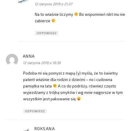
12 sierpnia 2019 o 21:37
Na to właśnie liczymy
Bo wspomnień nikt mu nie
zabierze
ODPOWIEDZ
ANNA
pisze:
12 sierpnia 2019 o 18:36
Podoba mi się pomysł z mapą (y) myślę, że to świetny
patent właśnie dla rodzin z dziećmi – no i cudowna
pamiątka na lata
A co do podróży, również często
wyjeżdżamy z trójką smyków i wg mnie najgorsze w tym
wszystkim jest pakowanie się
ODPOWIEDZ
ROKSANA
pisze: