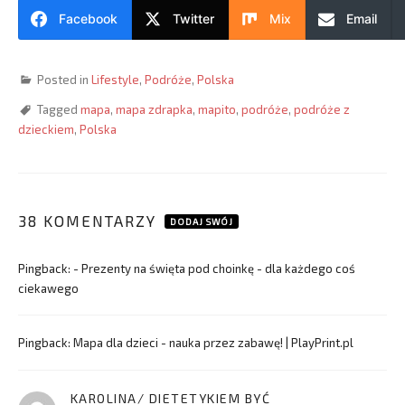
Facebook
Twitter
Mix
Email
Posted in
Lifestyle
,
Podróże
,
Polska
Tagged
mapa
,
mapa zdrapka
,
mapito
,
podróże
,
podróże z
dzieckiem
,
Polska
38 KOMENTARZY
DODAJ SWÓJ
Pingback:
- Prezenty na święta pod choinkę - dla każdego coś
ciekawego
Pingback:
Mapa dla dzieci - nauka przez zabawę! | PlayPrint.pl
KAROLINA/ DIETETYKIEM BYĆ
pisze: