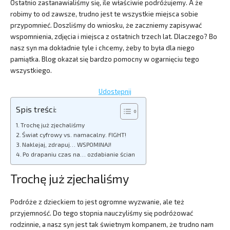
Ostatnio zastanawialiśmy się, ile właściwie podróżujemy. A że
robimy to od zawsze, trudno jest te wszystkie miejsca sobie
przypomnieć. Doszliśmy do wniosku, że zaczniemy zapisywać
wspomnienia, zdjęcia i miejsca z ostatnich trzech lat. Dlaczego? Bo
nasz syn ma dokładnie tyle i chcemy, żeby to była dla niego
pamiątka. Blog okazał się bardzo pomocny w ogarnięciu tego
wszystkiego.
Udostępnij
Spis treści:
Trochę już zjechaliśmy
Świat cyfrowy vs. namacalny. FIGHT!
Naklejaj, zdrapuj… WSPOMINAJ!
Po drapaniu czas na… ozdabianie ścian
Trochę już zjechaliśmy
Podróże z dzieckiem to jest ogromne wyzwanie, ale też
przyjemność. Do tego stopnia nauczyliśmy się podróżować
rodzinnie, a nasz syn jest tak świetnym kompanem, że trudno nam