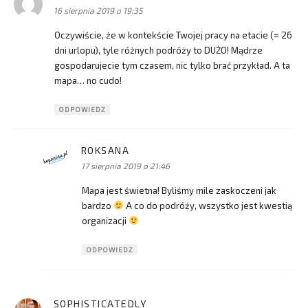
16 sierpnia 2019 o 19:35
Oczywiście, że w kontekście Twojej pracy na etacie (= 26
dni urlopu), tyle różnych podróży to DUŻO! Mądrze
gospodarujecie tym czasem, nic tylko brać przykład. A ta
mapa… no cudo!
ODPOWIEDZ
ROKSANA
pisze:
17 sierpnia 2019 o 21:46
Mapa jest świetna! Byliśmy mile zaskoczeni jak
bardzo
A co do podróży, wszystko jest kwestią
organizacji
ODPOWIEDZ
SOPHISTICATEDLY
pisze: