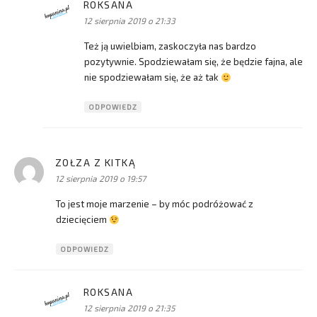
ROKSANA
pisze:
12 sierpnia 2019 o 21:33
Też ją uwielbiam, zaskoczyła nas bardzo
pozytywnie. Spodziewałam się, że będzie fajna, ale
nie spodziewałam się, że aż tak
ODPOWIEDZ
ZOŁZA Z KITKĄ
pisze:
12 sierpnia 2019 o 19:57
To jest moje marzenie – by móc podróżować z
dziecięciem
ODPOWIEDZ
ROKSANA
pisze:
12 sierpnia 2019 o 21:35