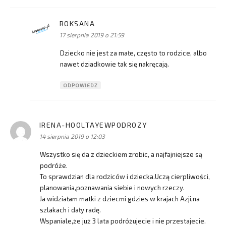
ROKSANA
pisze:
17 sierpnia 2019 o 21:59
Dziecko nie jest za małe, często to rodzice, albo
nawet dziadkowie tak się nakręcają.
ODPOWIEDZ
IRENA-HOOLTAYEWPODROZY
pisze:
14 sierpnia 2019 o 12:03
Wszystko się da z dzieckiem zrobic, a najfajniejsze są
podróże.
To sprawdzian dla rodziców i dziecka.Uczą cierpliwości,
planowania,poznawania siebie i nowych rzeczy.
Ja widziałam matki z dziecmi gdzies w krajach Azji,na
szlakach i dały radę.
Wspaniale,że już 3 lata podróżujecie i nie przestajecie.