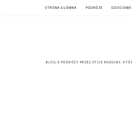
Skip
STRONA GŁÓWNA
PODRÓŻE
DZIECIOWE
to
content
BLOG O PODRÓŻY PRZEZ ŻYCIE RODZINY, KTÓ