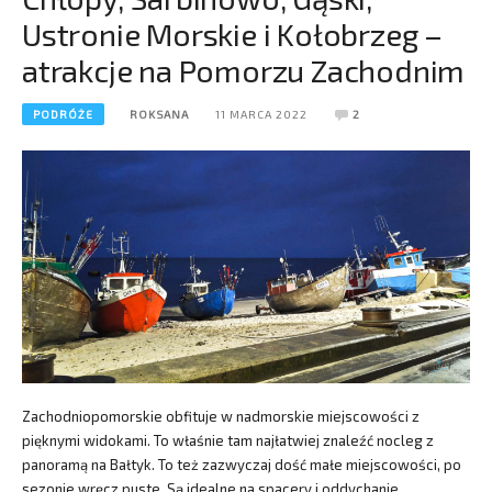
Ustronie Morskie i Kołobrzeg –
atrakcje na Pomorzu Zachodnim
PODRÓŻE
ROKSANA
11 MARCA 2022
2
Zachodniopomorskie obfituje w nadmorskie miejscowości z
pięknymi widokami. To właśnie tam najłatwiej znaleźć nocleg z
panoramą na Bałtyk. To też zazwyczaj dość małe miejscowości, po
sezonie wręcz puste. Są idealne na spacery i oddychanie