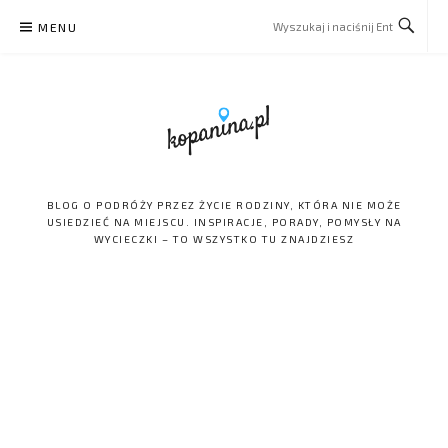
Skip
MENU
to
content
BLOG O PODRÓŻY PRZEZ ŻYCIE RODZINY, KTÓRA NIE MOŻE
USIEDZIEĆ NA MIEJSCU. INSPIRACJE, PORADY, POMYSŁY NA
WYCIECZKI – TO WSZYSTKO TU ZNAJDZIESZ