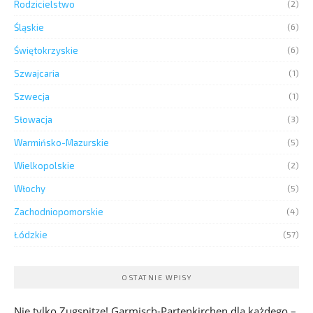
Rodzicielstwo
(2)
Śląskie
(6)
Świętokrzyskie
(6)
Szwajcaria
(1)
Szwecja
(1)
Słowacja
(3)
Warmińsko-Mazurskie
(5)
Wielkopolskie
(2)
Włochy
(5)
Zachodniopomorskie
(4)
Łódzkie
(57)
OSTATNIE WPISY
Nie tylko Zugspitze! Garmisch-Partenkirchen dla każdego –