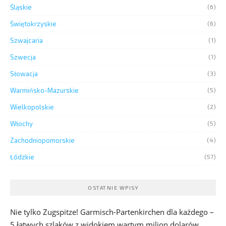
Śląskie
(6)
Świętokrzyskie
(6)
Szwajcaria
(1)
Szwecja
(1)
Słowacja
(3)
Warmińsko-Mazurskie
(5)
Wielkopolskie
(2)
Włochy
(5)
Zachodniopomorskie
(4)
Łódzkie
(57)
OSTATNIE WPISY
Nie tylko Zugspitze! Garmisch-Partenkirchen dla każdego –
5 łatwych szlaków z widokiem wartym milion dolarów