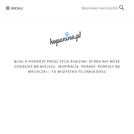
Skip
MENU
to
content
BLOG O PODRÓŻY PRZEZ ŻYCIE RODZINY, KTÓRA NIE MOŻE
USIEDZIEĆ NA MIEJSCU. INSPIRACJE, PORADY, POMYSŁY NA
WYCIECZKI – TO WSZYSTKO TU ZNAJDZIESZ