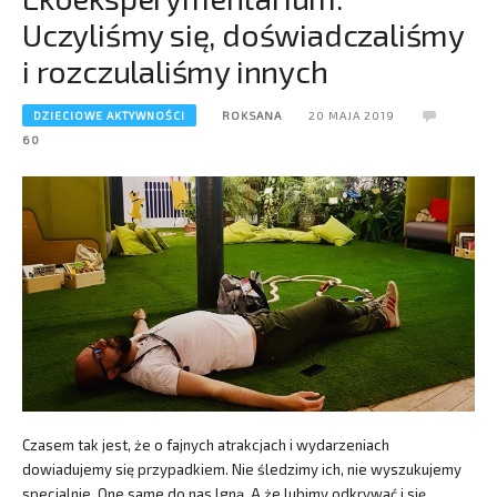
Uczyliśmy się, doświadczaliśmy
i rozczulaliśmy innych
DZIECIOWE AKTYWNOŚCI
ROKSANA
20 MAJA 2019
60
Czasem tak jest, że o fajnych atrakcjach i wydarzeniach
dowiadujemy się przypadkiem. Nie śledzimy ich, nie wyszukujemy
specjalnie. One same do nas lgną. A że lubimy odkrywać i się