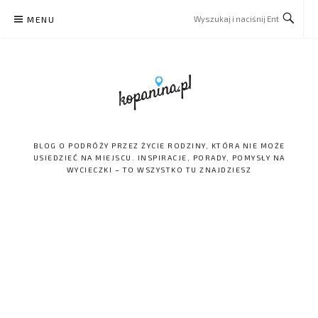
Skip
MENU
to
content
BLOG O PODRÓŻY PRZEZ ŻYCIE RODZINY, KTÓRA NIE MOŻE
USIEDZIEĆ NA MIEJSCU. INSPIRACJE, PORADY, POMYSŁY NA
WYCIECZKI – TO WSZYSTKO TU ZNAJDZIESZ