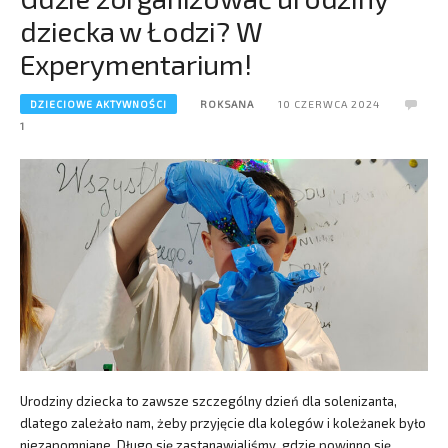
dziecka w Łodzi? W
Experymentarium!
DZIECIOWE AKTYWNOŚCI
ROKSANA
10 CZERWCA 2024
1
Urodziny dziecka to zawsze szczególny dzień dla solenizanta,
dlatego zależało nam, żeby przyjęcie dla kolegów i koleżanek było
niezapomniane. Długo się zastanawialiśmy, gdzie powinno się