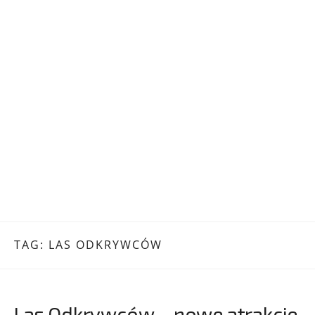
TAG:
LAS ODKRYWCÓW
Las Odkrywców – nowe atrakcje