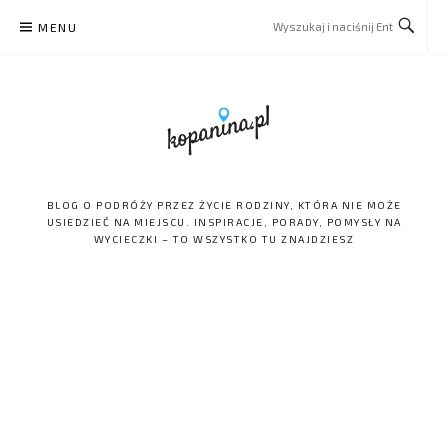
Skip
MENU
to
content
BLOG O PODRÓŻY PRZEZ ŻYCIE RODZINY, KTÓRA NIE MOŻE
USIEDZIEĆ NA MIEJSCU. INSPIRACJE, PORADY, POMYSŁY NA
WYCIECZKI – TO WSZYSTKO TU ZNAJDZIESZ