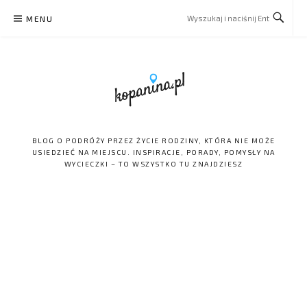
Skip
MENU
to
content
BLOG O PODRÓŻY PRZEZ ŻYCIE RODZINY, KTÓRA NIE MOŻE
USIEDZIEĆ NA MIEJSCU. INSPIRACJE, PORADY, POMYSŁY NA
WYCIECZKI – TO WSZYSTKO TU ZNAJDZIESZ