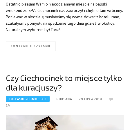
Ostatnio pisałam Wam o niecodziennym mieście na babski
weekend ze SPA. Ciechocinek nas zauroczył i chętnie tam wrócimy.
Ponieważ w niedzielę musiałyśmy się wymeldować z hotelu rano,
szukałyśmy pomysłu na spędzenie tego dnia gdzieś w okolicy.
Naturalnym wyborem był Toruń.
KONTYNUUJ CZYTANIE
Czy Ciechocinek to miejsce tylko
dla kuracjuszy?
KUJAWSKO-POMORSKIE
ROKSANA
29 LIPCA 2019
24