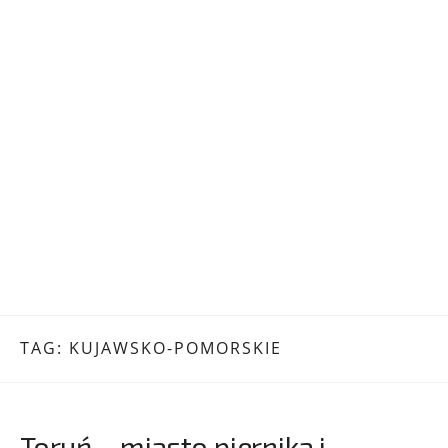
TAG:
KUJAWSKO-POMORSKIE
Toruń – miasto piernika i