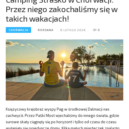
Przez niego zakochaliśmy się w
takich wakacjach!
CHORWACJA
ROKSANA
8 LUTEGO 2026
0
Księżycowy krajobraz wyspy Pag w środkowej Dalmacji nas
zachwycił. Przez Paški Most wjechaliśmy do innego świata, gdzie
surowe skały ciągnęły się po horyzont i tylko od czasu do czasu
wyłaniały się pojedyncze domy. Kilka małych miasteczek znalazło