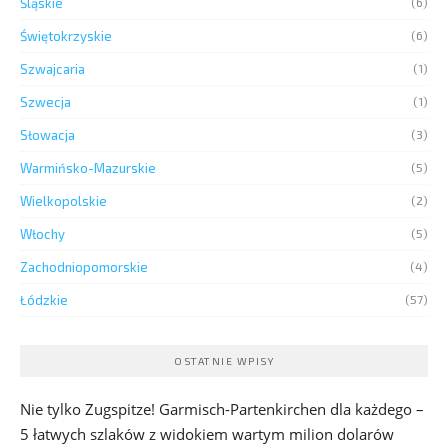
Śląskie
(6)
Świętokrzyskie
(6)
Szwajcaria
(1)
Szwecja
(1)
Słowacja
(3)
Warmińsko-Mazurskie
(5)
Wielkopolskie
(2)
Włochy
(5)
Zachodniopomorskie
(4)
Łódzkie
(57)
OSTATNIE WPISY
Nie tylko Zugspitze! Garmisch-Partenkirchen dla każdego –
5 łatwych szlaków z widokiem wartym milion dolarów