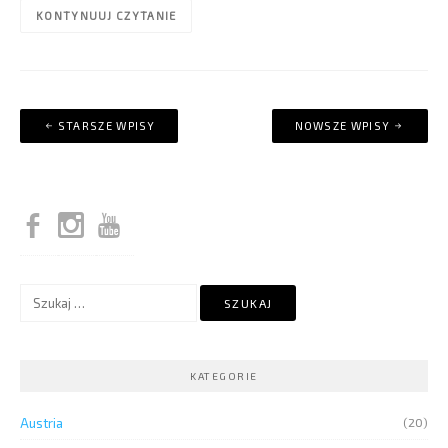
KONTYNUUJ CZYTANIE
Nawigacja
STARSZE WPISY
NOWSZE WPISY
po
wpisach
Szukaj:
KATEGORIE
Austria
(20)