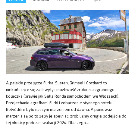
EUROPA
ROKSANA
7 WRZEŚNIA 2025
0
Alpejskie przełęcze Furka, Susten, Grimsel i Gotthard to
niekończące się zachwyty i możliwość zrobienia zgrabnego
kółeczka (prawie jak Sella Ronda samochodem we Włoszech).
Przejechanie agrafkami Furki i zobaczenie słynnego hotelu
Belvédère było naszym marzeniem od dawna. A ponieważ
marzenia są po to żeby je spełniać, zrobiliśmy drugie podejście do
tej okolicy podczas wakacji 2024. Dlaczego…