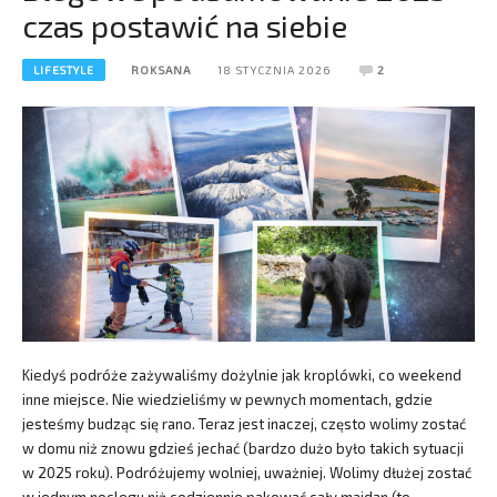
czas postawić na siebie
LIFESTYLE
ROKSANA
18 STYCZNIA 2026
2
Kiedyś podróże zażywaliśmy dożylnie jak kroplówki, co weekend
inne miejsce. Nie wiedzieliśmy w pewnych momentach, gdzie
jesteśmy budząc się rano. Teraz jest inaczej, często wolimy zostać
w domu niż znowu gdzieś jechać (bardzo dużo było takich sytuacji
w 2025 roku). Podróżujemy wolniej, uważniej. Wolimy dłużej zostać
w jednym noclegu niż codziennie pakować cały majdan (to…