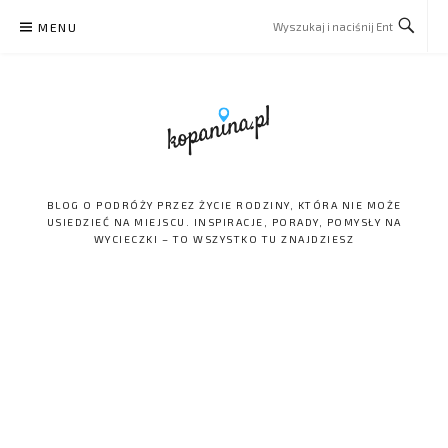
Skip
MENU
to
content
BLOG O PODRÓŻY PRZEZ ŻYCIE RODZINY, KTÓRA NIE MOŻE
USIEDZIEĆ NA MIEJSCU. INSPIRACJE, PORADY, POMYSŁY NA
WYCIECZKI – TO WSZYSTKO TU ZNAJDZIESZ