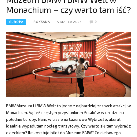
Monachium – czy warto tam iść?
EUROPA
ROKSANA
5 MARCA 2025
0
BMW Muzeum i i BMW Welt to jedne z najbardziej znanych atrakcji w
Monachium. Są też częstym przystankiem Polaków w drodze na
południe Europy. Nam, w trasie na Lazurowe Wybrzeże, akurat
idealnie wypadł tam nocleg tranzytowy. Czy warto się tam wybrać z
dzieckiem? Ile kosztuje bilet do Muzeum BMW? Co ciekawego