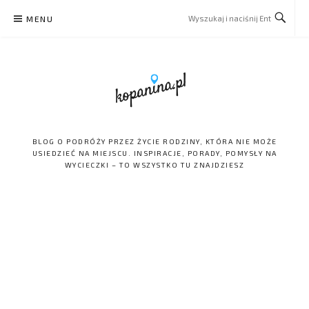
Skip
MENU
to
content
BLOG O PODRÓŻY PRZEZ ŻYCIE RODZINY, KTÓRA NIE MOŻE
USIEDZIEĆ NA MIEJSCU. INSPIRACJE, PORADY, POMYSŁY NA
WYCIECZKI – TO WSZYSTKO TU ZNAJDZIESZ