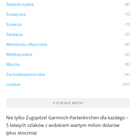
Świętokrzyskie
(6)
Szwajcaria
(1)
Szwecja
(1)
Słowacja
(3)
Warmińsko-Mazurskie
(5)
Wielkopolskie
(2)
Włochy
(5)
Zachodniopomorskie
(4)
Łódzkie
(57)
OSTATNIE WPISY
Nie tylko Zugspitze! Garmisch-Partenkirchen dla każdego –
5 łatwych szlaków z widokiem wartym milion dolarów
(plus skocznia)