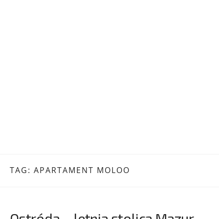
TAG:
APARTAMENT MOLOO
Ostróda – letnia stolica Mazur.