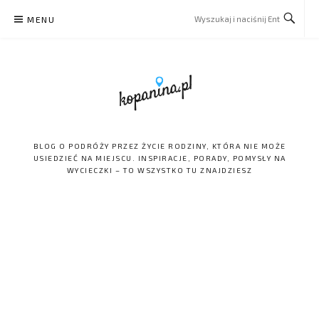
Skip
MENU
to
content
BLOG O PODRÓŻY PRZEZ ŻYCIE RODZINY, KTÓRA NIE MOŻE
USIEDZIEĆ NA MIEJSCU. INSPIRACJE, PORADY, POMYSŁY NA
WYCIECZKI – TO WSZYSTKO TU ZNAJDZIESZ