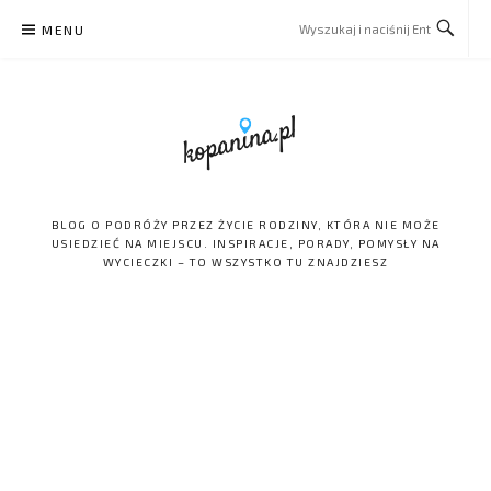
Skip
MENU
to
content
BLOG O PODRÓŻY PRZEZ ŻYCIE RODZINY, KTÓRA NIE MOŻE
USIEDZIEĆ NA MIEJSCU. INSPIRACJE, PORADY, POMYSŁY NA
WYCIECZKI – TO WSZYSTKO TU ZNAJDZIESZ