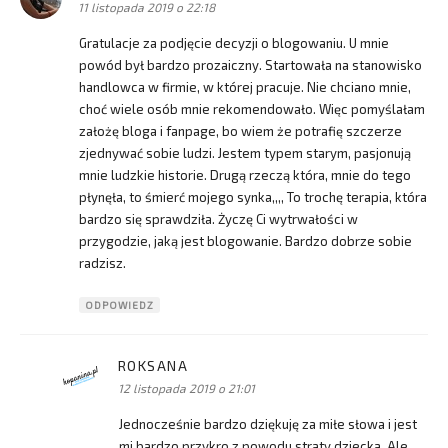
11 listopada 2019 o 22:18
Gratulacje za podjęcie decyzji o blogowaniu. U mnie
powód był bardzo prozaiczny. Startowała na stanowisko
handlowca w firmie, w której pracuje. Nie chciano mnie,
choć wiele osób mnie rekomendowało. Więc pomyślałam
założę bloga i fanpage, bo wiem że potrafię szczerze
zjednywać sobie ludzi. Jestem typem starym, pasjonują
mnie ludzkie historie. Drugą rzeczą która, mnie do tego
płynęła, to śmierć mojego synka,,,, To trochę terapia, która
bardzo się sprawdziła. Życzę Ci wytrwałości w
przygodzie, jaką jest blogowanie. Bardzo dobrze sobie
radzisz.
ODPOWIEDZ
ROKSANA
pisze:
12 listopada 2019 o 21:01
Jednocześnie bardzo dziękuję za miłe słowa i jest
mi bardzo przykro z powodu straty dziecka. Ale