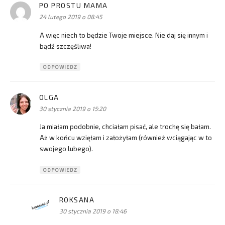
PO PROSTU MAMA
pisze:
24 lutego 2019 o 08:45
A więc niech to będzie Twoje miejsce. Nie daj się innym i
bądź szczęśliwa!
ODPOWIEDZ
OLGA
pisze:
30 stycznia 2019 o 15:20
Ja miałam podobnie, chciałam pisać, ale trochę się bałam.
Aż w końcu wzięłam i założyłam (również wciągając w to
swojego lubego).
ODPOWIEDZ
ROKSANA
pisze:
30 stycznia 2019 o 18:46