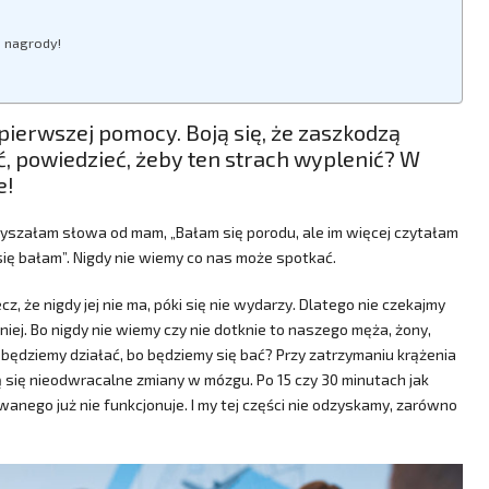
3 nagrody!
 pierwszej pomocy. Boją się, że zaszkodzą
ć, powiedzieć, żeby ten strach wyplenić? W
e!
y słyszałam słowa od mam, „Bałam się porodu, ale im więcej czytałam
się bałam”. Nigdy nie wiemy co nas może spotkać.
, że nigdy jej nie ma, póki się nie wydarzy. Dlatego nie czekajmy
iej. Bo nigdy nie wiemy czy nie dotknie to naszego męża, żony,
ie będziemy działać, bo będziemy się bać? Przy zatrzymaniu krążenia
 się nieodwracalne zmiany w mózgu. Po 15 czy 30 minutach jak
anego już nie funkcjonuje. I my tej części nie odzyskamy, zarówno