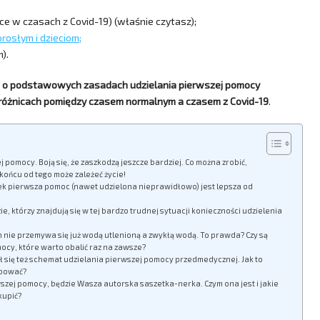
ce w czasach z Covid-19) (właśnie czytasz);
rosłym i dzieciom;
).
y
o podstawowych zasadach udzielania pierwszej pomocy
 różnicach pomiędzy czasem normalnym a czasem z Covid-19
.
ej pomocy. Boją się, że zaszkodzą jeszcze bardziej. Co można zrobić,
końcu od tego może zależeć życie!
ek pierwsza pomoc (nawet udzielona nieprawidłowo) jest lepsza od
ie, którzy znajdują się w tej bardzo trudnej sytuacji konieczności udzielenia
an nie przemywa się już wodą utlenioną a zwykłą wodą. To prawda? Czy są
mocy, które warto obalić raz na zawsze?
ił się też schemat udzielania pierwszej pomocy przedmedycznej. Jak to
ępować?
wszej pomocy, będzie Wasza autorska saszetka-nerka. Czym ona jest i jakie
kupić?