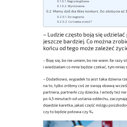
Nagroda główna:
Wyróżnienia:
Mamy dziś dla Was konkurs. Do zdobycia aż 
Do wygrania:
Co trzeba zrobić?
– Ludzie często boją się udzielać
jeszcze bardziej. Co można zrobi
końcu od tego może zależeć życi
– Boję się, bo nie umiem, bo nie wiem. Ile raz
i wiedziałam co mnie będzie czekać, tym mniej 
– Dodatkowo, wypadek to jest taka dziwna rzecz
na to, tylko zróbmy coś ze swoją obawą wcześn
partnera, partnerki czy dziecka. I wtedy też n
po 4,5 minutach od ustania oddechu, zaczynają
dojedzie karetka, jakaś część mózgu poszkodow
czy to będzie połowa czy ¾.