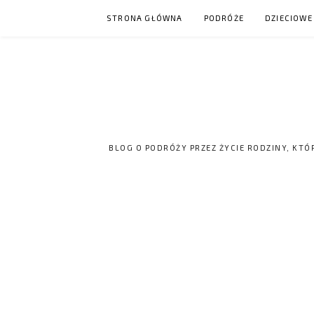
Skip
STRONA GŁÓWNA
PODRÓŻE
DZIECIOWE
to
content
BLOG O PODRÓŻY PRZEZ ŻYCIE RODZINY, KTÓ