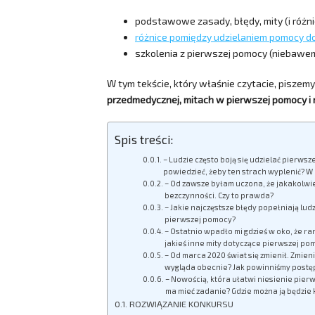
podstawowe zasady, błędy, mity (i różni
różnice pomiędzy udzielaniem pomocy do
szkolenia z pierwszej pomocy (niebawem
W tym tekście, który właśnie czytacie, piszem
przedmedycznej, mitach w pierwszej pomocy i
Spis treści:
– Ludzie często boją się udzielać pierwsz
powiedzieć, żeby ten strach wyplenić? W 
– Od zawsze byłam uczona, że jakakolwi
bezczynności. Czy to prawda?
– Jakie najczęstsze błędy popełniają ludz
pierwszej pomocy?
– Ostatnio wpadło mi gdzieś w oko, że r
jakieś inne mity dotyczące pierwszej po
– Od marca 2020 świat się zmienił. Zmien
wygląda obecnie? Jak powinniśmy post
– Nowością, która ułatwi niesienie pier
ma mieć zadanie? Gdzie można ją będzie 
ROZWIĄZANIE KONKURSU