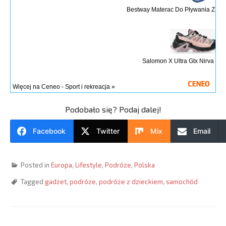
Bestway Materac Do Pływania Z Da
Salomon X Ultra Gtx Nirva Bla
Więcej na Ceneo - Sport i rekreacja »
Podobało się? Podaj dalej!
Facebook
Twitter
Mix
Email
Posted in
Europa
,
Lifestyle
,
Podróże
,
Polska
Tagged
gadżet
,
podróże
,
podróże z dzieckiem
,
samochód