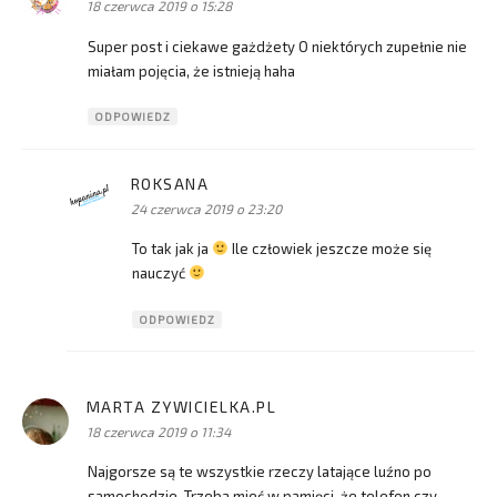
18 czerwca 2019 o 15:28
Super post i ciekawe gażdżety O niektórych zupełnie nie
miałam pojęcia, że istnieją haha
ODPOWIEDZ
ROKSANA
pisze:
24 czerwca 2019 o 23:20
To tak jak ja
Ile człowiek jeszcze może się
nauczyć
ODPOWIEDZ
MARTA ZYWICIELKA.PL
pisze:
18 czerwca 2019 o 11:34
Najgorsze są te wszystkie rzeczy latające luźno po
samochodzie. Trzeba mieć w pamięci, że telefon czy