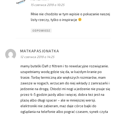
15 czerwca 2019 o 10:25
Mnie nie chodziło w tym wpisie o pokazanie naszej
listy rzeczy, tylko o inspiracje
ODPOWIEDZ
MATKAPASJONATKA
pisze:
12 czerwca 2019 o 14:25
mamy butelki Dafi z filtrem i to rewelacyjne rozwiązanie.
uzupełniamy wodę gdzie się da, w każdym kranie po
trasie. Torbę termiczną ale większych rozmiarów, mam
zawsze w nogach, wrzucam do niej wkłady z zamrażarki i
jedzenie na drogę. Chłodzi mi nogi a jedzenie nie psuje się
przez 4-5 godzin jazdy albo i więcej. dobra też jest na
plażę albo długi spacer – ale w mniejszej wersji.
elektroniki nie zabieram, maż daje córce bajki do
oglądania na telefonie albo pograć czasem, synek czyta