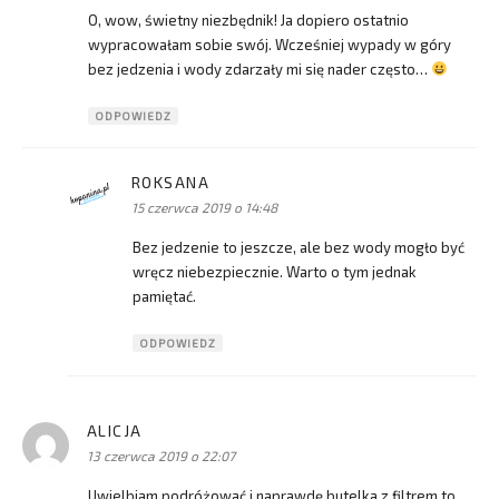
O, wow, świetny niezbędnik! Ja dopiero ostatnio
wypracowałam sobie swój. Wcześniej wypady w góry
bez jedzenia i wody zdarzały mi się nader często…
ODPOWIEDZ
ROKSANA
pisze:
15 czerwca 2019 o 14:48
Bez jedzenie to jeszcze, ale bez wody mogło być
wręcz niebezpiecznie. Warto o tym jednak
pamiętać.
ODPOWIEDZ
ALICJA
pisze:
13 czerwca 2019 o 22:07
Uwielbiam podróżować i naprawdę butelka z filtrem to