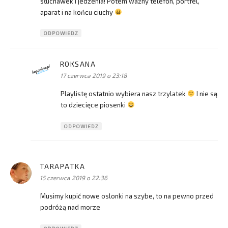
słuchawek i jedzenia! Potem ważny telefon, portfel,
aparat i na końcu ciuchy
ODPOWIEDZ
ROKSANA
pisze:
17 czerwca 2019 o 23:18
Playlistę ostatnio wybiera nasz trzylatek
I nie są
to dziecięce piosenki
ODPOWIEDZ
TARAPATKA
pisze:
15 czerwca 2019 o 22:36
Musimy kupić nowe oslonki na szybe, to na pewno przed
podróżą nad morze