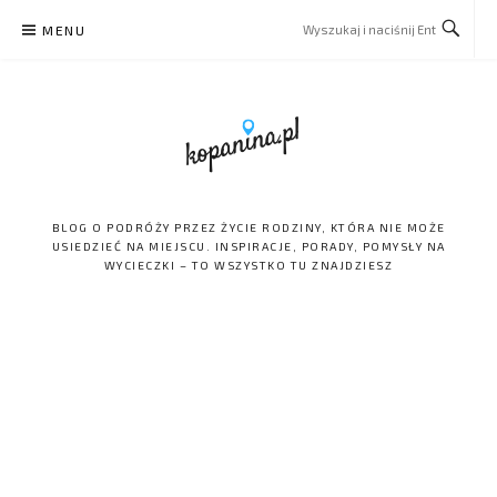
Skip
MENU
to
content
BLOG O PODRÓŻY PRZEZ ŻYCIE RODZINY, KTÓRA NIE MOŻE
USIEDZIEĆ NA MIEJSCU. INSPIRACJE, PORADY, POMYSŁY NA
WYCIECZKI – TO WSZYSTKO TU ZNAJDZIESZ