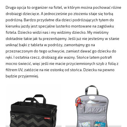
Druga opcja to organizer na fotel, w którym można pochować różne
drobiazgi dziecięce. A jednocześnie po złożeniu staje się torbą
podróżną. Bardzo przydatne dla dzieci podróżujących tyłem do
kierunku jazdy jest specjalne lusterko montowane na zagłówku
fotela. Dziecko widzi nas i my widzimy dziecko. My mieliśmy
dokładnie takie jak tu prezentujemy. Jeśli już nie jesteśmy w stanie
uniknąć bajki z tableta w podróży, zamontujmy go na
przeznaczonym do tego uchwycie, zamiast dawać go dziecku do
ręki. I ostatnia rzecz, drobiazg ale ważny. Słońce latem potrafi
mocno świecić, więc jeśli nie macie przyciemnionych szyb z folią z
filtrem UV, załóżcie na nie osłonkę od słońca. Dziecku na pewno
będzie przyjemniej.