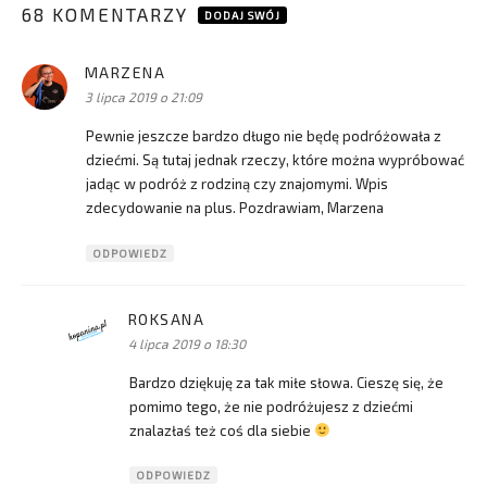
68 KOMENTARZY
DODAJ SWÓJ
MARZENA
pisze:
3 lipca 2019 o 21:09
Pewnie jeszcze bardzo długo nie będę podróżowała z
dziećmi. Są tutaj jednak rzeczy, które można wypróbować
jadąc w podróż z rodziną czy znajomymi. Wpis
zdecydowanie na plus. Pozdrawiam, Marzena
ODPOWIEDZ
ROKSANA
pisze:
4 lipca 2019 o 18:30
Bardzo dziękuję za tak miłe słowa. Cieszę się, że
pomimo tego, że nie podróżujesz z dziećmi
znalazłaś też coś dla siebie
ODPOWIEDZ