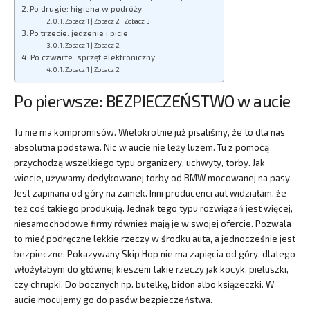
Po drugie: higiena w podróży
Zobacz 1 | Zobacz 2 | Zobacz 3
Po trzecie: jedzenie i picie
Zobacz 1 | Zobacz 2
Po czwarte: sprzęt elektroniczny
Zobacz 1 | Zobacz 2
Po pierwsze: BEZPIECZEŃSTWO w aucie
Tu nie ma kompromisów. Wielokrotnie już pisaliśmy, że to dla nas
absolutna podstawa. Nic w aucie nie leży luzem. Tu z pomocą
przychodzą wszelkiego typu organizery, uchwyty, torby. Jak
wiecie, używamy dedykowanej torby od BMW mocowanej na pasy.
Jest zapinana od góry na zamek. Inni producenci aut widziałam, że
też coś takiego produkują. Jednak tego typu rozwiązań jest więcej,
niesamochodowe firmy również mają je w swojej ofercie. Pozwala
to mieć podręczne lekkie rzeczy w środku auta, a jednocześnie jest
bezpieczne. Pokazywany Skip Hop nie ma zapięcia od góry, dlatego
włożyłabym do głównej kieszeni takie rzeczy jak kocyk, pieluszki,
czy chrupki. Do bocznych np. butelkę, bidon albo książeczki. W
aucie mocujemy go do pasów bezpieczeństwa.