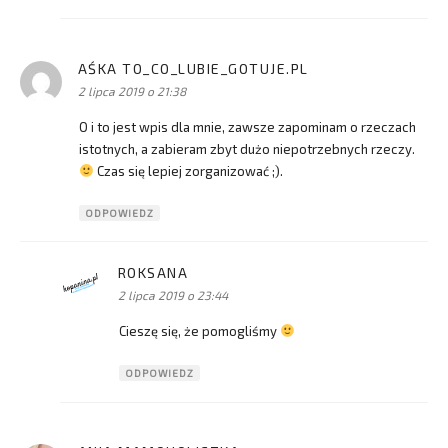
AŚKA TO_CO_LUBIE_GOTUJE.PL
pisze:
2 lipca 2019 o 21:38
O i to jest wpis dla mnie, zawsze zapominam o rzeczach
istotnych, a zabieram zbyt dużo niepotrzebnych rzeczy.
Czas się lepiej zorganizować ;).
ODPOWIEDZ
ROKSANA
pisze:
2 lipca 2019 o 23:44
Cieszę się, że pomogliśmy
ODPOWIEDZ