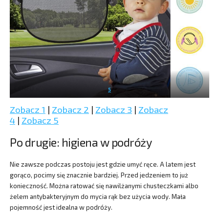
5
Zobacz 1
|
Zobacz 2
|
Zobacz 3
|
Zobacz
4
|
Zobacz 5
Po drugie: higiena w podróży
Nie zawsze podczas postoju jest gdzie umyć ręce. A latem jest
gorąco, pocimy się znacznie bardziej. Przed jedzeniem to już
konieczność. Można ratować się nawilżanymi chusteczkami albo
żelem antybakteryjnym do mycia rąk bez użycia wody. Mała
pojemność jest idealna w podróży.