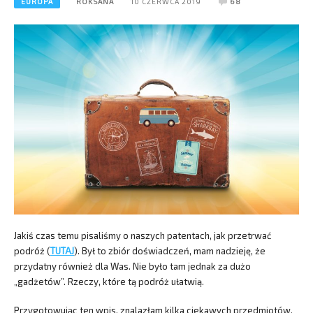
EUROPA
ROKSANA
10 CZERWCA 2019
68
Jakiś czas temu pisaliśmy o naszych patentach, jak przetrwać
podróż (
TUTAJ
). Był to zbiór doświadczeń, mam nadzieję, że
przydatny również dla Was. Nie było tam jednak za dużo
„gadżetów”. Rzeczy, które tą podróż ułatwią.
Przygotowując ten wpis, znalazłam kilka ciekawych przedmiotów,