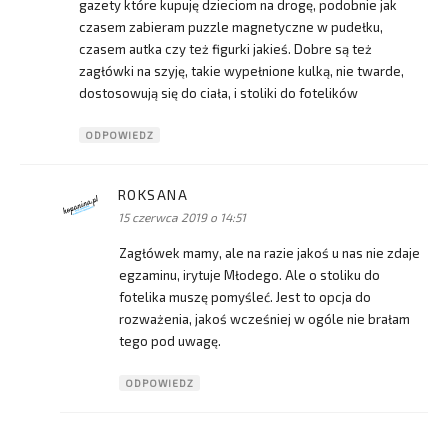
gazety które kupuję dzieciom na drogę, podobnie jak
czasem zabieram puzzle magnetyczne w pudełku,
czasem autka czy też figurki jakieś. Dobre są też
zagłówki na szyję, takie wypełnione kulką, nie twarde,
dostosowują się do ciała, i stoliki do fotelików
ODPOWIEDZ
ROKSANA
pisze:
15 czerwca 2019 o 14:51
Zagłówek mamy, ale na razie jakoś u nas nie zdaje
egzaminu, irytuje Młodego. Ale o stoliku do
fotelika muszę pomyśleć. Jest to opcja do
rozważenia, jakoś wcześniej w ogóle nie brałam
tego pod uwagę.
ODPOWIEDZ