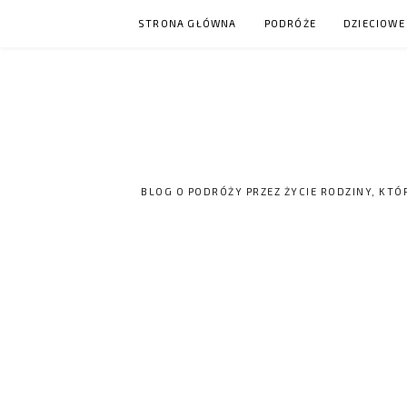
Skip
STRONA GŁÓWNA
PODRÓŻE
DZIECIOWE
to
content
BLOG O PODRÓŻY PRZEZ ŻYCIE RODZINY, KTÓ