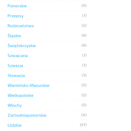
Pomorskie
(5)
Przepisy
(1)
Rodzicielstwo
(2)
Śląskie
(6)
Świętokrzyskie
(6)
Szwajcaria
(1)
Szwecja
(1)
Słowacja
(3)
Warmińsko-Mazurskie
(5)
Wielkopolskie
(2)
Włochy
(5)
Zachodniopomorskie
(4)
Łódzkie
(57)