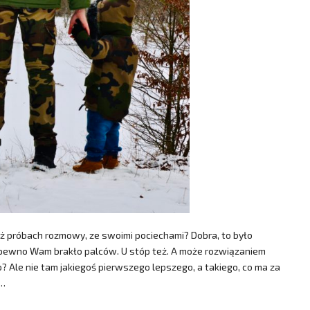
eż próbach rozmowy, ze swoimi pociechami? Dobra, to było
a pewno Wam brakło palców. U stóp też. A może rozwiązaniem
? Ale nie tam jakiegoś pierwszego lepszego, a takiego, co ma za
,…