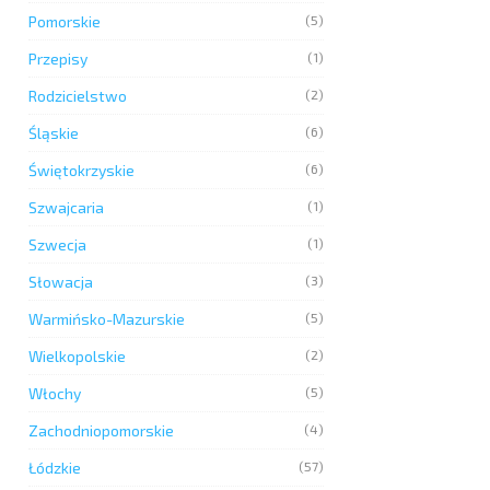
Pomorskie
(5)
Przepisy
(1)
Rodzicielstwo
(2)
Śląskie
(6)
Świętokrzyskie
(6)
Szwajcaria
(1)
Szwecja
(1)
Słowacja
(3)
Warmińsko-Mazurskie
(5)
Wielkopolskie
(2)
Włochy
(5)
Zachodniopomorskie
(4)
Łódzkie
(57)