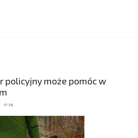
or policyjny może pomóc w
em
56