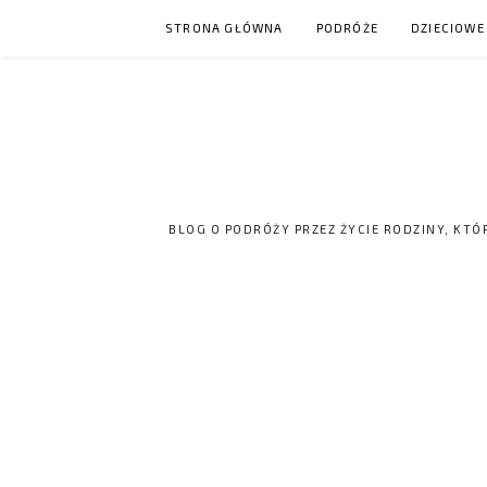
Skip
STRONA GŁÓWNA
PODRÓŻE
DZIECIOWE
to
content
BLOG O PODRÓŻY PRZEZ ŻYCIE RODZINY, KTÓ