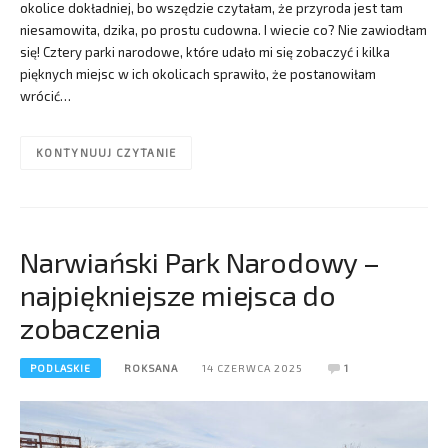
okolice dokładniej, bo wszędzie czytałam, że przyroda jest tam
niesamowita, dzika, po prostu cudowna. I wiecie co? Nie zawiodłam
się! Cztery parki narodowe, które udało mi się zobaczyć i kilka
pięknych miejsc w ich okolicach sprawiło, że postanowiłam
wrócić…
KONTYNUUJ CZYTANIE
Narwiański Park Narodowy –
najpiękniejsze miejsca do
zobaczenia
PODLASKIE
ROKSANA
14 CZERWCA 2025
1