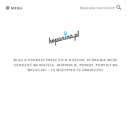
Skip
MENU
to
content
BLOG O PODRÓŻY PRZEZ ŻYCIE RODZINY, KTÓRA NIE MOŻE
USIEDZIEĆ NA MIEJSCU. INSPIRACJE, PORADY, POMYSŁY NA
WYCIECZKI – TO WSZYSTKO TU ZNAJDZIESZ