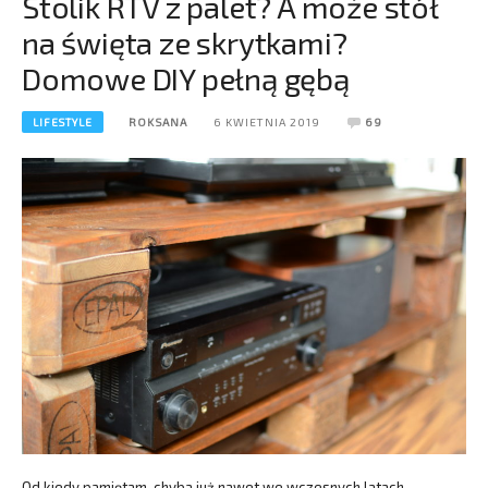
Stolik RTV z palet? A może stół
na święta ze skrytkami?
Domowe DIY pełną gębą
LIFESTYLE
ROKSANA
6 KWIETNIA 2019
69
Od kiedy pamiętam, chyba już nawet we wczesnych latach