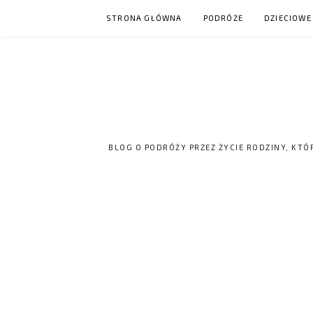
Skip
STRONA GŁÓWNA
PODRÓŻE
DZIECIOWE
to
content
BLOG O PODRÓŻY PRZEZ ŻYCIE RODZINY, KTÓ