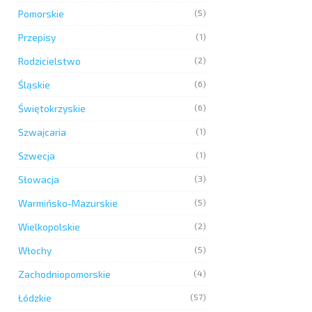
Pomorskie
(5)
Przepisy
(1)
Rodzicielstwo
(2)
Śląskie
(6)
Świętokrzyskie
(6)
Szwajcaria
(1)
Szwecja
(1)
Słowacja
(3)
Warmińsko-Mazurskie
(5)
Wielkopolskie
(2)
Włochy
(5)
Zachodniopomorskie
(4)
Łódzkie
(57)