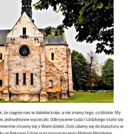
że ciągnie nas w dalekie kraje, a nie znamy tego, co bliskie. My
, jednodniowe wycieczki. Odkrywanie Łodzi i Łódzkiego stało się
iennie chcemy się z Wami dzielić. Dziś udamy się do klasztoru w
amku w Bąkowej Górze oraz pospacerujemy Małpim Mostkiem.