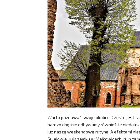
Warto poznawać swoje okolice. Często jest tak, 
bardzo chętnie odbywamy również te niedalekie
już naszą weekendową rutyną. A efektami niezm
Sulejowie, ruin zamku w Majkowicach, ruin z