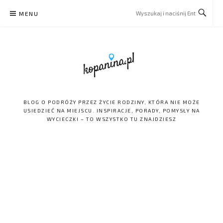
Skip
MENU
to
content
BLOG O PODRÓŻY PRZEZ ŻYCIE RODZINY, KTÓRA NIE MOŻE
USIEDZIEĆ NA MIEJSCU. INSPIRACJE, PORADY, POMYSŁY NA
WYCIECZKI – TO WSZYSTKO TU ZNAJDZIESZ