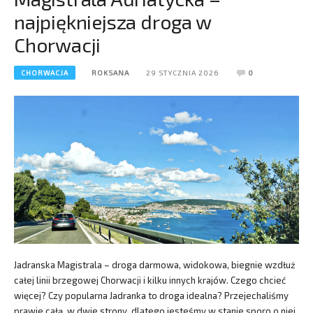
najpiękniejsza droga w
Chorwacji
CHORWACJA
ROKSANA
29 STYCZNIA 2026
0
Jadranska Magistrala – droga darmowa, widokowa, biegnie wzdłuż
całej linii brzegowej Chorwacji i kilku innych krajów. Czego chcieć
więcej? Czy popularna Jadranka to droga idealna? Przejechaliśmy
prawie całą, w dwie strony, dlatego jesteśmy w stanie sporo o niej