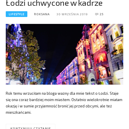
Łodzi uchwycone w kadrze
LIFESTYLE
ROKSANA
30 WRZEŚNIA 2019
25
Rok temu wrzuciłam na bloga ważny dla mnie tekst o Łodzi. Staje
się ona coraz bardziej moim miastem. Ostatnio wielokrotnie miałam
okazję i w sumie przyjemność bronić jej przed obcymi, ale też
mieszkańcami.
KONTYNUUJ CZYTANIE