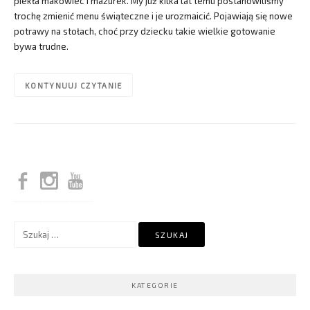
piekła makowiec i mazurek. My już kilka lat temu postanowiliśmy
trochę zmienić menu świąteczne i je urozmaicić. Pojawiają się nowe
potrawy na stołach, choć przy dziecku takie wielkie gotowanie
bywa trudne.
KONTYNUUJ CZYTANIE
Szukaj:
KATEGORIE