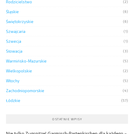
Rodzicielstwo
(2)
Śląskie
(6)
Świętokrzyskie
(6)
Szwajcaria
(1)
Szwecja
(1)
Słowacja
(3)
Warmińsko-Mazurskie
(5)
Wielkopolskie
(2)
Włochy
(5)
Zachodniopomorskie
(4)
Łódzkie
(57)
OSTATNIE WPISY
Nie tylko Zugspitze! Garmisch-Partenkirchen dla każdego –