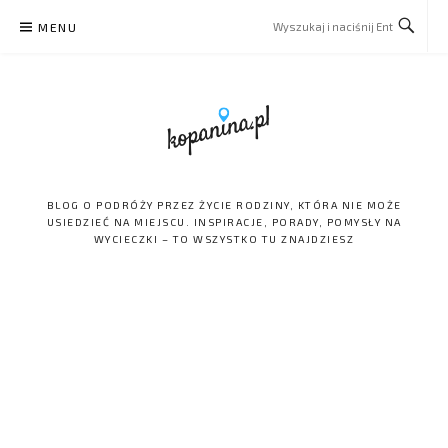
Skip
MENU
to
content
BLOG O PODRÓŻY PRZEZ ŻYCIE RODZINY, KTÓRA NIE MOŻE
USIEDZIEĆ NA MIEJSCU. INSPIRACJE, PORADY, POMYSŁY NA
WYCIECZKI – TO WSZYSTKO TU ZNAJDZIESZ