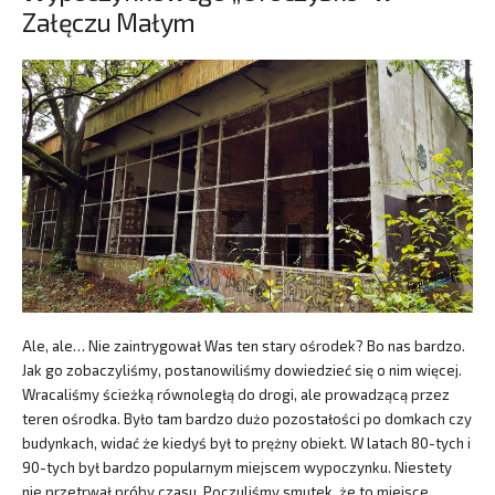
Załęczu Małym
Ale, ale… Nie zaintrygował Was ten stary ośrodek? Bo nas bardzo.
Jak go zobaczyliśmy, postanowiliśmy dowiedzieć się o nim więcej.
Wracaliśmy ścieżką równoległą do drogi, ale prowadzącą przez
teren ośrodka. Było tam bardzo dużo pozostałości po domkach czy
budynkach, widać że kiedyś był to prężny obiekt. W latach 80-tych i
90-tych był bardzo popularnym miejscem wypoczynku. Niestety
nie przetrwał próby czasu. Poczuliśmy smutek, że to miejsce