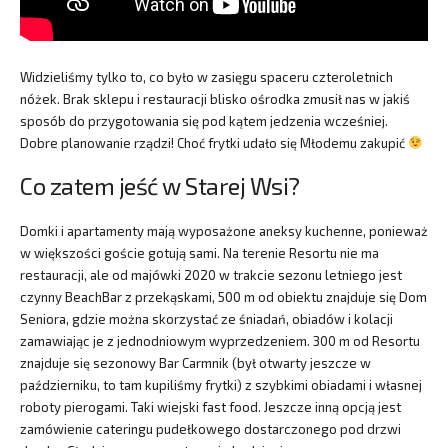
Widzieliśmy tylko to, co było w zasięgu spaceru czteroletnich
nóżek. Brak sklepu i restauracji blisko ośrodka zmusił nas w jakiś
sposób do przygotowania się pod kątem jedzenia wcześniej.
Dobre planowanie rządzi! Choć frytki udało się Młodemu zakupić
Co zatem jeść w Starej Wsi?
Domki i apartamenty mają wyposażone aneksy kuchenne, ponieważ
w większości goście gotują sami. Na terenie Resortu nie ma
restauracji, ale od majówki 2020 w trakcie sezonu letniego jest
czynny BeachBar z przekąskami, 500 m od obiektu znajduje się Dom
Seniora, gdzie można skorzystać ze śniadań, obiadów i kolacji
zamawiając je z jednodniowym wyprzedzeniem. 300 m od Resortu
znajduje się sezonowy Bar Carmnik (był otwarty jeszcze w
październiku, to tam kupiliśmy frytki) z szybkimi obiadami i własnej
roboty pierogami. Taki wiejski fast food. Jeszcze inną opcją jest
zamówienie cateringu pudełkowego dostarczonego pod drzwi