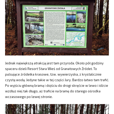
Jednak największą atrakcją jest tam przyroda. Około pół godziny
spaceru dzieli Resort Stara Wieś od Granatowych Źródeł. To
pulsujące źródełka krasowe, tzw. wywierzyska, z krystalicznie
czystą wodą. Jedyne takie w tej części Jury. Bardzo łatwo tam trafić.
Po wyjściu główną bramą i dojściu do drogi skręćcie w lewo i idźcie
wzdłuż niej tak długo, aż traficie na bramę do starego ośrodka
wczasowego po lewej stronie.