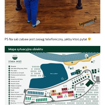
PS Na sali zabaw jest zasięg telefoniczny, jakby ktoś pytał