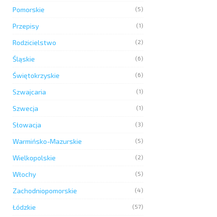
Pomorskie
(5)
Przepisy
(1)
Rodzicielstwo
(2)
Śląskie
(6)
Świętokrzyskie
(6)
Szwajcaria
(1)
Szwecja
(1)
Słowacja
(3)
Warmińsko-Mazurskie
(5)
Wielkopolskie
(2)
Włochy
(5)
Zachodniopomorskie
(4)
Łódzkie
(57)