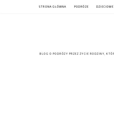
Skip
STRONA GŁÓWNA
PODRÓŻE
DZIECIOWE
to
content
BLOG O PODRÓŻY PRZEZ ŻYCIE RODZINY, KTÓ