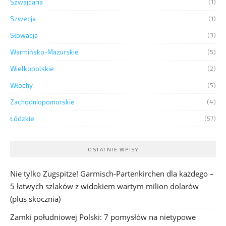
Szwajcaria
(1)
Szwecja
(1)
Słowacja
(3)
Warmińsko-Mazurskie
(5)
Wielkopolskie
(2)
Włochy
(5)
Zachodniopomorskie
(4)
Łódzkie
(57)
OSTATNIE WPISY
Nie tylko Zugspitze! Garmisch-Partenkirchen dla każdego –
5 łatwych szlaków z widokiem wartym milion dolarów
(plus skocznia)
Zamki południowej Polski: 7 pomysłów na nietypowe