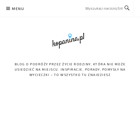
Skip
MENU
to
content
BLOG O PODRÓŻY PRZEZ ŻYCIE RODZINY, KTÓRA NIE MOŻE
USIEDZIEĆ NA MIEJSCU. INSPIRACJE, PORADY, POMYSŁY NA
WYCIECZKI – TO WSZYSTKO TU ZNAJDZIESZ