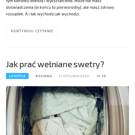
tym kierunku wiedzę i wykształcenie, może nie masz
doświadczenia (w końcu to pierworodny), ale masz zdrowy
rozsądek. A i tak wychodzi jak wychodzi.
KONTYNUUJ CZYTANIE
Jak prać wełniane swetry?
LIFESTYLE
ROKSANA
11 STYCZNIA 2020
26