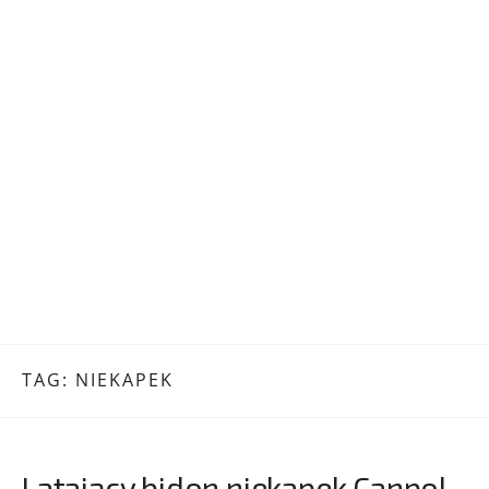
TAG:
NIEKAPEK
Latający bidon niekapek Canpol