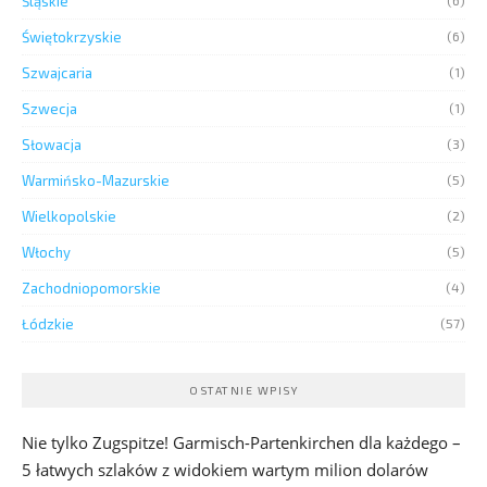
Śląskie
(6)
Świętokrzyskie
(6)
Szwajcaria
(1)
Szwecja
(1)
Słowacja
(3)
Warmińsko-Mazurskie
(5)
Wielkopolskie
(2)
Włochy
(5)
Zachodniopomorskie
(4)
Łódzkie
(57)
OSTATNIE WPISY
Nie tylko Zugspitze! Garmisch-Partenkirchen dla każdego –
5 łatwych szlaków z widokiem wartym milion dolarów