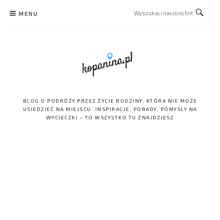
Skip
MENU
to
content
BLOG O PODRÓŻY PRZEZ ŻYCIE RODZINY, KTÓRA NIE MOŻE
USIEDZIEĆ NA MIEJSCU. INSPIRACJE, PORADY, POMYSŁY NA
WYCIECZKI – TO WSZYSTKO TU ZNAJDZIESZ