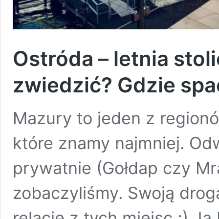
Ostróda – letnia sto
zwiedzić? Gdzie spa
Mazury to jeden z region
które znamy najmniej. Odwi
prywatnie (Gołdap czy Mr
zobaczyliśmy. Swoją drog
relacje z tych miejsc ;) J