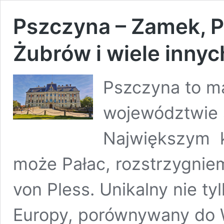
Pszczyna – Zamek, 
Żubrów i wiele innyc
Pszczyna to m
województwie ś
Największym kl
może Pałac, rozstrzygnie
von Pless. Unikalny nie tylk
Europy, porównywany do W