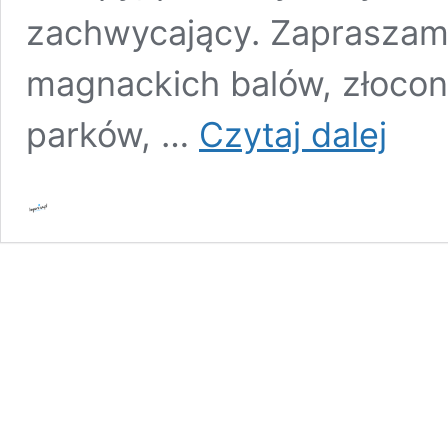
zachwycający. Zapraszam
magnackich balów, złoco
Pszczyn
parków, …
Czytaj dalej
–
Zamek,
Pokazow
Zagroda
Żubrów
i
wiele
innych
atrakcji