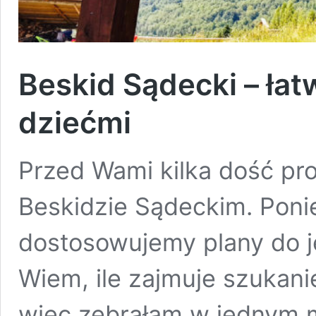
Beskid Sądecki – łatw
dziećmi
Przed Wami kilka dość pro
Beskidzie Sądeckim. Pon
dostosowujemy plany do j
Wiem, ile zajmuje szukani
więc zebrałam w jednym m